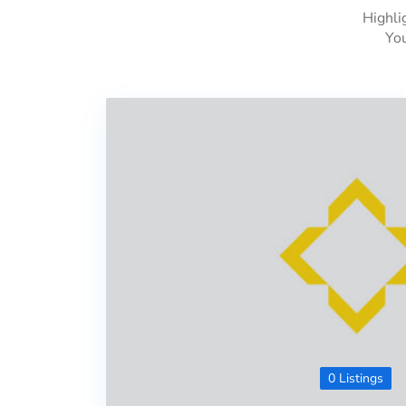
Highli
You
0 Listings