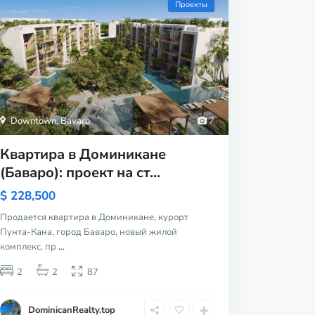
Проекты
Downtown
,
Bavaro
7
Квартира в Доминикане
(Баваро): проект на ст...
$ 228,500
Продается квартира в Доминикане, курорт
Пунта-Кана, город Баваро, новый жилой
комплекс, пр
...
2
2
87
DominicanRealty.top