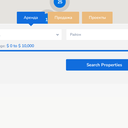
25
Aренда
Продажа
Проекты
18
д
Район
$ 0 to $ 10,000
nge: