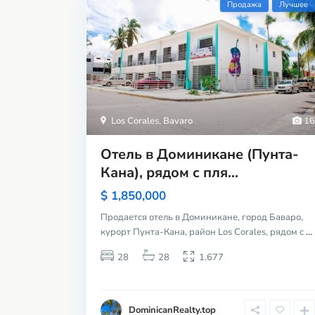
Продажа
Лучшее
Los Corales
,
Bavaro
16
Отель в Доминикане (Пунта-
Кана), рядом с пля...
$ 1,850,000
Продается отель в Доминикане, город Баваро,
курорт Пунта-Кана, район Los Corales, рядом с
...
28
28
1.677
DominicanRealty.top