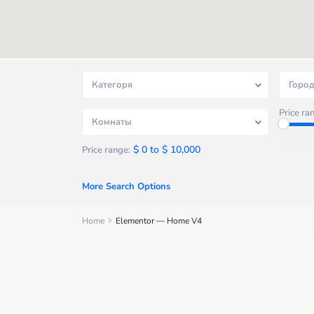
Категоря
Горо
Price ra
Комнаты
$ 0 to $ 10,000
Price range:
46.2K
92.7K
 189.8K
 209.9K
 151.4K
 122.2K
$ 1500
More Search Options
Home
Elementor — Home V4