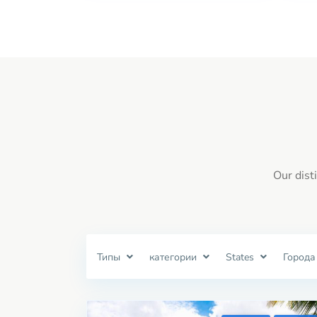
Our dist
Типы
категории
States
Города