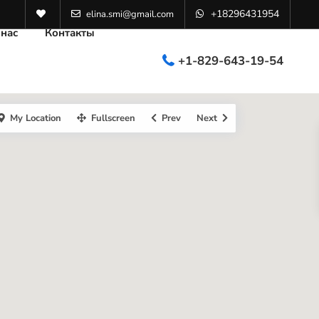
+18296431954
elina.smi@gmail.com
 нас
Контакты
+1-829-643-19-54
My Location
Fullscreen
Prev
Next