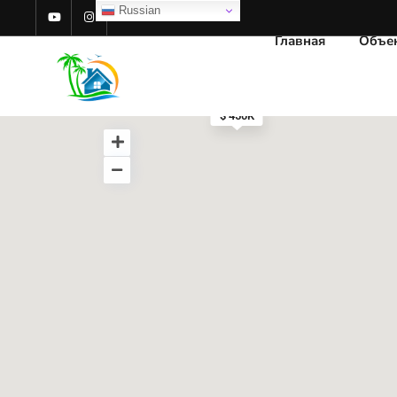
Russian
$ 628K
Главная
Объе
$ 187.5K
$ 95K
$ 315K
$ 450K