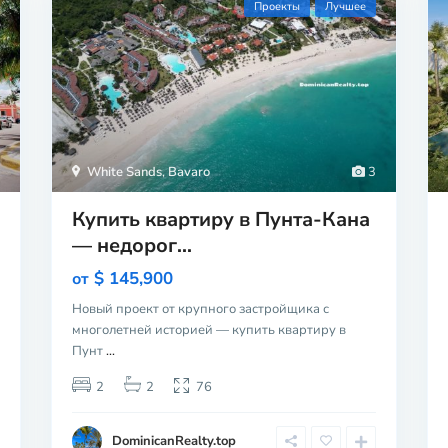
Проекты
Лучшее
White Sands
,
Bavaro
3
Купить квартиру в Пунта-Кана
— недорог...
$ 145,900
от
Новый проект от крупного застройщика с
многолетней историей — купить квартиру в
Пунт
...
2
2
76
DominicanRealty.top