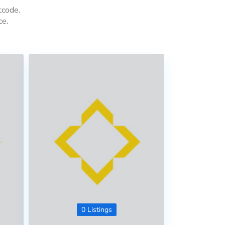
tcode.
ce.
0 Listings