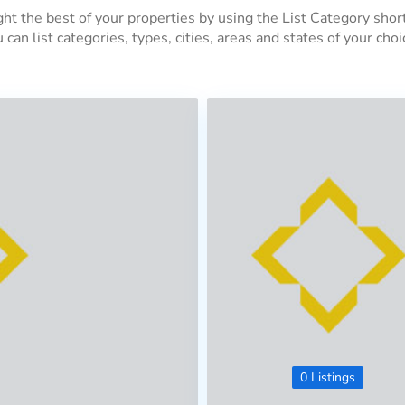
ght the best of your properties by using the List Category shor
 can list categories, types, cities, areas and states of your choi
0 Listings