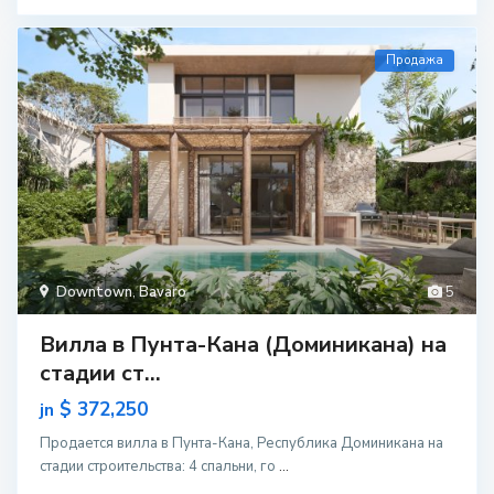
Продажа
Downtown
,
Bavaro
5
Вилла в Пунта-Кана (Доминикана) на
стадии ст...
$ 372,250
jn
Продается вилла в Пунта-Кана, Республика Доминикана на
стадии строительcтва: 4 спальни, го
...