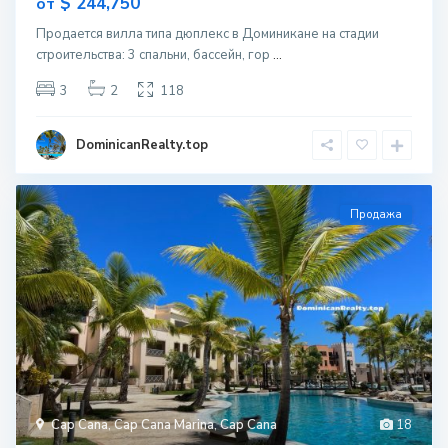
$ 244,750
от
Продается вилла типа дюплекс в Доминикане на стадии
строительcтва: 3 спальни, бассейн, гор
...
3
2
118
DominicanRealty.top
Продажа
Cap Cana
,
Cap Cana Marina
,
Cap Cana
18