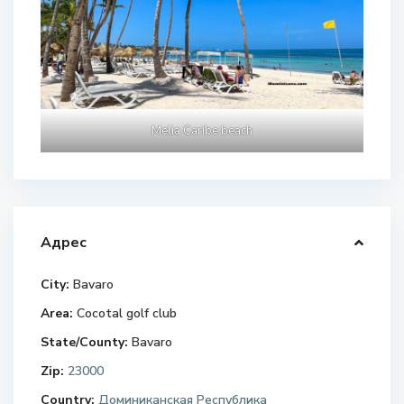
Melia Caribe beach
Адрес
City:
Bavaro
Area:
Cocotal golf club
State/County:
Bavaro
Zip:
23000
Country:
Доминиканская Республика