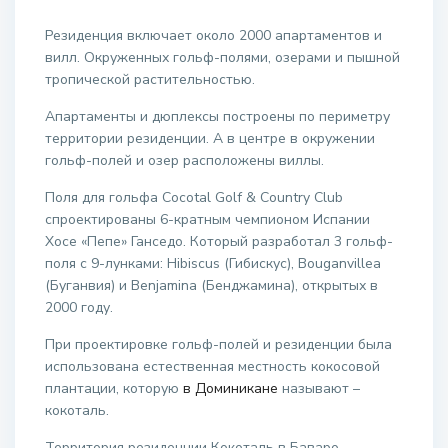
Резиденция включает около 2000 апартаментов и
вилл. Окруженных гольф-полями, озерами и пышной
тропической растительностью.
Апартаменты и дюплексы построены по периметру
территории резиденции. А в центре в окружении
гольф-полей и озер расположены виллы.
Поля для гольфа Cocotal Golf & Country Club
спроектированы 6-кратным чемпионом Испании
Хосе «Пепе» Ганседо. Который разработал 3 гольф-
поля с 9-лунками: Hibiscus (Гибискус), Bouganvillea
(Буганвия) и Benjamina (Бенджамина), открытых в
2000 году.
При проектировке гольф-полей и резиденции была
использована естественная местность кокосовой
плантации, которую
в Доминикане
называют –
кокоталь.
Территория резиденции Кокоталь в Баваро –