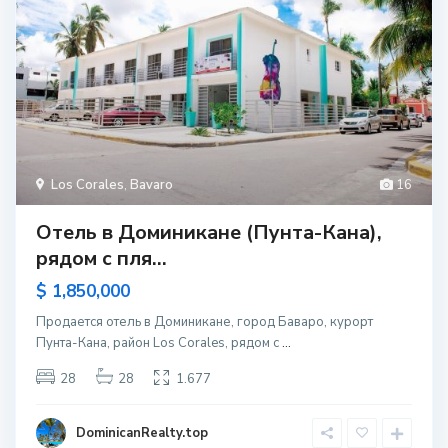
Los Corales
,
Bavaro
16
Отель в Доминикане (Пунта-Кана),
рядом с пля...
$ 1,850,000
Продается отель в Доминикане, город Баваро, курорт
Пунта-Кана, район Los Corales, рядом с
...
28
28
1.677
DominicanRealty.top