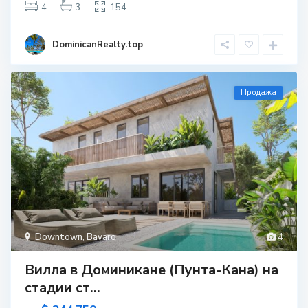
4
3
154
DominicanRealty.top
Продажа
Downtown
,
Bavaro
4
Вилла в Доминикане (Пунта-Кана) на
стадии ст...