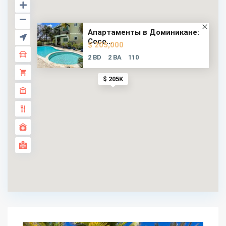
Апартаменты в Доминикане:
Coco...
$ 205,000
2 BD
2 BA
110
$ 205K