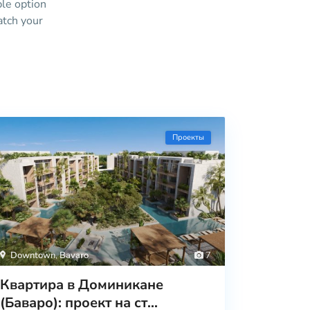
ble option
atch your
Проекты
Downtown
,
Bavaro
7
Квартира в Доминикане
(Баваро): проект на ст...