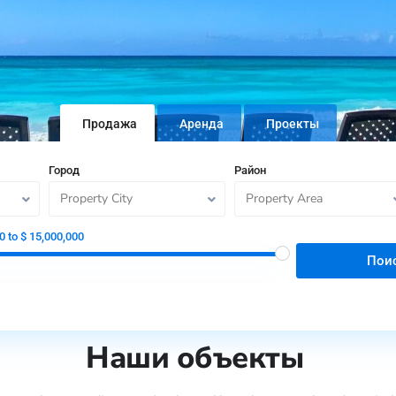
Продажа
Aренда
Проекты
Город
Район
Property City
Property Area
0 to $ 15,000,000
Пои
Наши объекты