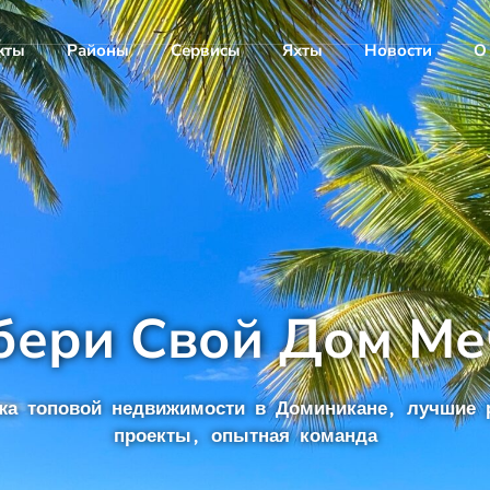
кты
Районы
Сервисы
Яхты
Новости
О
бери Свой Дом Ме
жа топовой недвижимости в Доминикане, лучшие 
проекты, опытная команда