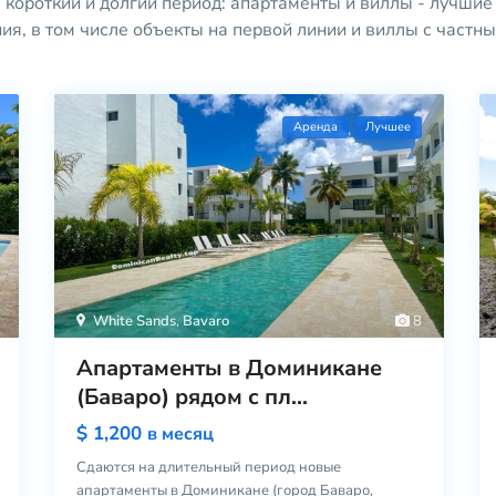
 короткий и долгий период: апартаменты и виллы - лучшие
ия, в том числе объекты на первой линии и виллы с част
Aренда
Лучшее
White Sands
,
Bavaro
8
Апартаменты в Доминикане
(Баваро) рядом с пл...
$ 1,200
в месяц
Сдаются на длительный период новые
апартаменты в Доминикане (город Баваро,