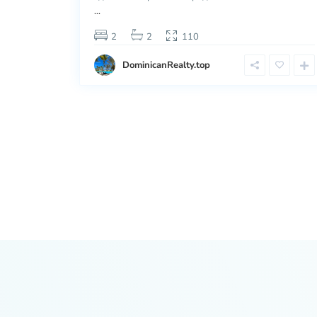
...
2
2
110
DominicanRealty.top