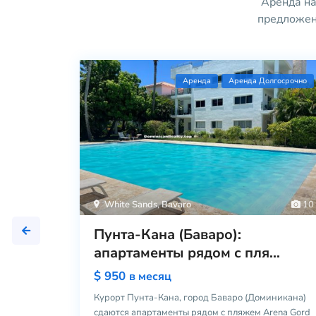
Аренда на
предложен
ы на 3
Aренда
Аренда Долгосрочно
а 3
 — арен
...
White Sands
,
Bavaro
10
Пунта-Кана (Баваро):
апартаменты рядом с пля...
$ 950
в месяц
Курорт Пунта-Кана, город Баваро (Доминикана)
сдаются апартаменты рядом с пляжем Arena Gord