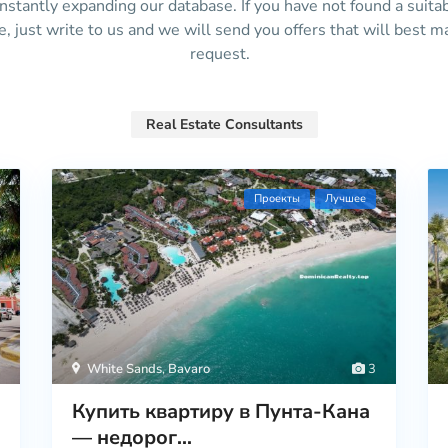
stantly expanding our database. If you have not found a suita
te, just write to us and we will send you offers that will best m
request.
Real Estate Consultants
Проекты
Лучшее
White Sands
,
Bavaro
3
Купить квартиру в Пунта-Кана
— недорог...