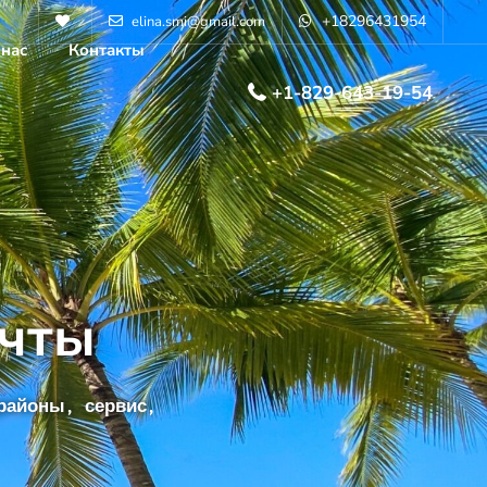
+18296431954
elina.smi@gmail.com
 нас
Контакты
+1-829-643-19-54
чты
районы, сервис,