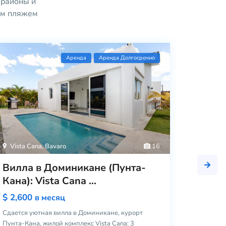
B
 районы и
a
ным пляжем
v
a
r
9
o
Вилла
Aренда
Аренда Долгосрочно
Aренда
(Доми
Аренда
Долгосрочно
$ 2,40
Лучшее
Сдается н
Республи
спаль
...
3
Vista Cana
,
Bavaro
16
Вилла в Доминикане (Пунта-
Кана): Vista Cana ...
$ 2,600
в месяц
Сдается уютная вилла в Доминикане, курорт
Пунта-Кана, жилой комплекс Vista Cana: 3