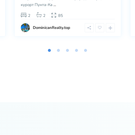
курорт Пунта-Ка
...
2
2
85
DominicanRealty.top