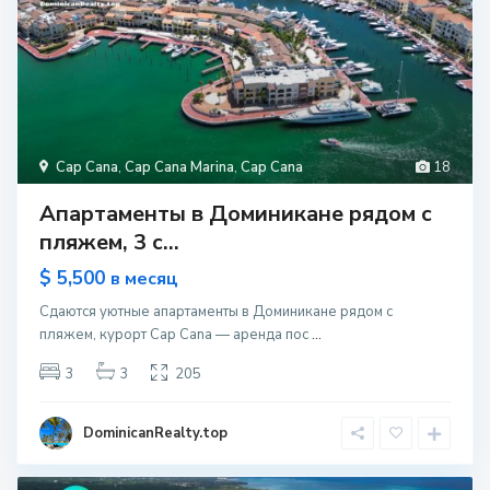
Cap Cana
,
Cap Cana Marina
,
Cap Cana
18
Апартаменты в Доминикане рядом с
пляжем, 3 с...
$ 5,500
в месяц
Сдаются уютные апартаменты в Доминикане рядом с
пляжем, курорт Cap Cana — аренда пос
...
3
3
205
DominicanRealty.top