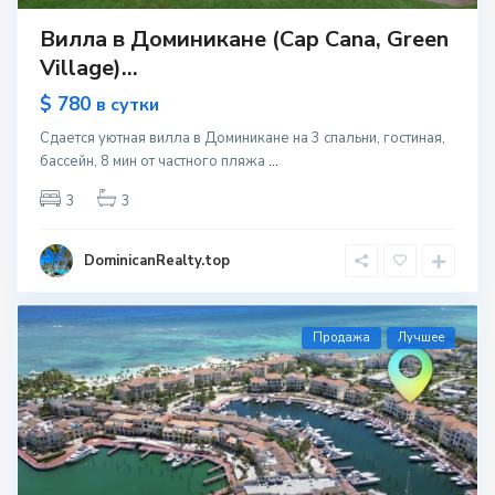
Вилла в Доминикане (Cap Cana, Green
Village)...
$ 780
в сутки
Сдается уютная вилла в Доминикане на 3 спальни, гостиная,
бассейн, 8 мин от частного пляжа
...
3
3
DominicanRealty.top
Продажа
Лучшее