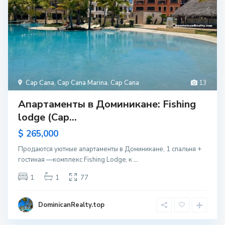
Cap Cana
,
Cap Cana Marina
,
Cap Cana
13
Апартаменты в Доминикане: Fishing
lodge (Cap...
$ 265,000
Продаются уютные апартаменты в Доминикане, 1 спальня +
гостиная —комплекс Fishing Lodge, к
...
1
1
77
DominicanRealty.top