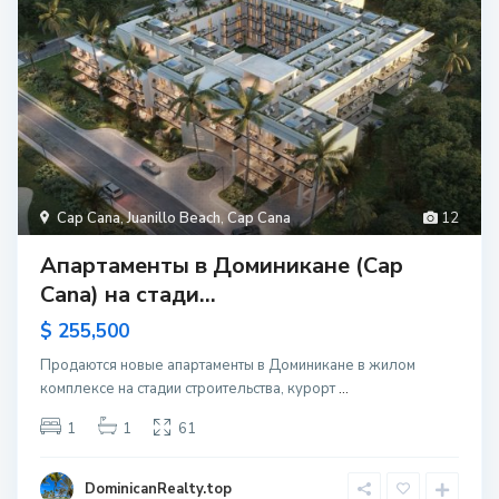
Cap Cana
,
Juanillo Beach
,
Cap Cana
12
Апартаменты в Доминикане (Cap
Cana) на стади...
$ 255,500
Продаются новые апартаменты в Доминикане в жилом
комплексе на стадии строительства, курорт
...
1
1
61
DominicanRealty.top