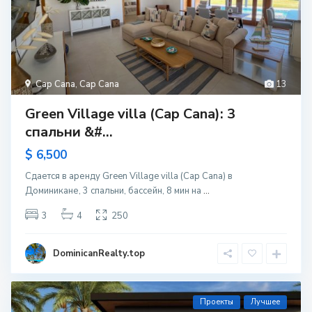
Cap Cana
,
Cap Cana
13
Green Village villa (Cap Cana): 3
спальни &#...
$ 6,500
Сдается в аренду Green Village villa (Cap Cana) в
Доминикане, 3 спальни, бассейн, 8 мин на
...
3
4
250
DominicanRealty.top
Проекты
Лучшее