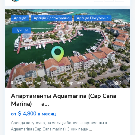
Aренда
Аренда Долгосрочно
Аренда Посуточно
Лучшее
Cap Cana
,
Cap Cana Marina
,
Cap Cana
21
Апартаменты Aquamarina (Cap Cana
Marina) — а...
$ 4,800
от
в месяц
Аренда посуточно, на месяц и более: апартаменты в
Aquamarina (Cap Cana marina), 3 мин пешк
...