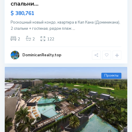
спальни...
$ 380,761
Роскошный новый кондо, квартира в Кап Кана (Доминикана),
2 спальни + гостиная, рядом пляж
...
2
2
122
DominicanRealty.top
Проекты