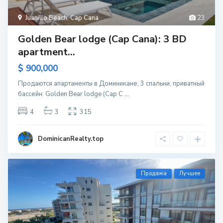
Juanillo Beach
,
Cap Cana
23
Golden Bear lodge (Cap Cana): 3 BD
apartment...
$ 900,000
Продаются апартаменты в Доминикане, 3 спальни, приватный
бассейн: Golden Bear lodge (Cap C
...
4
3
315
DominicanRealty.top
Продажа
Лучшее