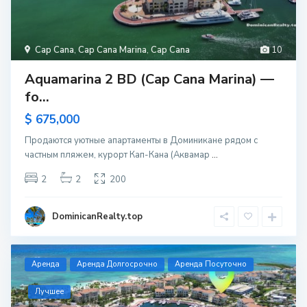
Cap Cana
,
Cap Cana Marina
,
Cap Cana
10
Aquamarina 2 BD (Cap Cana Marina) —
fo...
$ 675,000
Продаются уютные апартаменты в Доминикане рядом с
частным пляжем, курорт Кап-Кана (Аквамар
...
2
2
200
DominicanRealty.top
Aренда
Аренда Долгосрочно
Аренда Посуточно
Лучшее