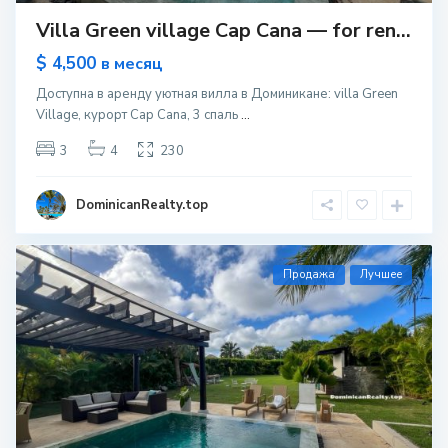
Villa Green village Cap Cana — for ren...
$ 4,500
в месяц
Доступна в аренду уютная вилла в Доминикане: villa Green
Village, курорт Cap Cana, 3 спаль
...
3
4
230
DominicanRealty.top
Продажа
Лучшее