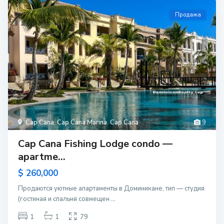
Продажа
Cap Cana
,
Cap Cana Marina
,
Cap Cana
9
Cap Cana Fishing Lodge condo —
apartme...
$ 260,000
Продаются уютные апартаменты в Доминикане, тип — студия
(гостиная и спальня совмещен
...
1
1
79