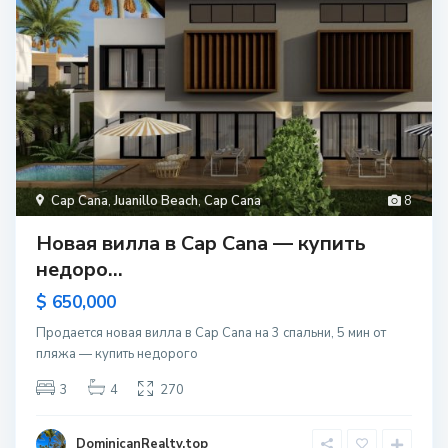
Cap Cana
,
Juanillo Beach
,
Cap Cana
8
Новая вилла в Cap Cana — купить
недоро...
$ 650,000
Продается новая вилла в Cap Cana на 3 спальни, 5 мин от
пляжа — купить недорого
3
4
270
DominicanRealty.top