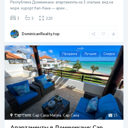
Республика Доминикана: апартаменты на 3 спальни, вид на
море, курорт Кап-Кана — арен
...
3
3
220
DominicanRealty.top
Продажа
Лучшее
Скидка
Cap Cana
,
Cap Cana Marina
,
Cap Cana
15
Апартаменты в Доминикане: Cap