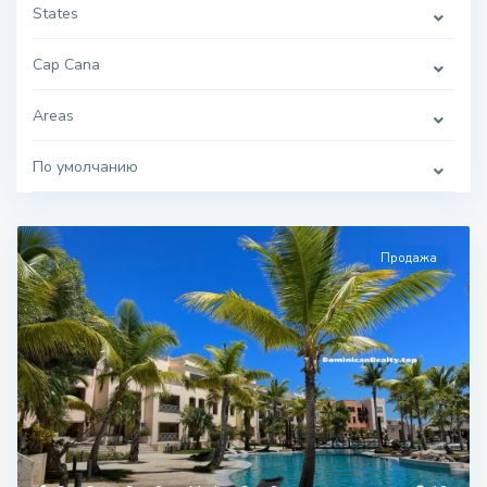
States
Cap Cana
Areas
По умолчанию
Продажа