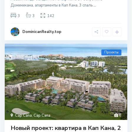
Доминикана, апартаменты в Кап Кана, 3 спаль
...
3
3
142
DominicanRealty.top
Проекты
Cap Cana
,
Cap Cana
6
Новый проект: квартира в Кап Кана, 2