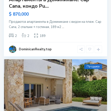
Cana, кондо Pu...
$ 870,000
Продаются апартаменты в Доминикане с видом на пляж: Cap
Cana, 2 спальни + гостиная, 189 м2
...
2
2
189
DominicanRealty.top
Продажа