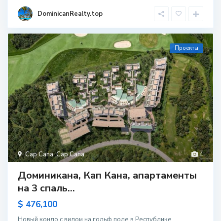
DominicanRealty.top
Проекты
Cap Cana
,
Cap Cana
4
Доминикана, Кап Кана, апартаменты
на 3 спаль...
$ 476,100
Новый кондо с видом на гольф поле в Республике