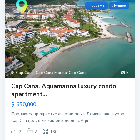
Продажа
Лучшее
Cap Cana
,
Cap Cana Marina
,
Cap Cana
5
Cap Cana, Aquamarina luxury condo:
apartment...
$ 650,000
Продаются прекрасные апартаменты в Доминикане, курорт
Cap Cana, элитный жилой комплекс Aqu
...
2
2
160