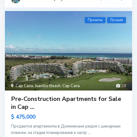
Проекты
Лучшее
Cap Cana
,
Juanillo Beach
,
Cap Cana
20
Pre-Construction Apartments for Sale
in Cap ...
$ 475,000
Продаются апартаменты в Доминикане рядом с шикарным
пляжем, на стадии планирования и застр
...