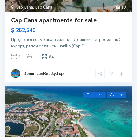
Cap Cana
,
Cap Cana
10
Cap Cana apartments for sale
$ 252,540
Продаются новые апартаменты в Доминикане, роскошный
курорт, рядом с пляжем Juanillo (Cap C
...
1
1
84
DominicanRealty.top
Продажа
Лучшее