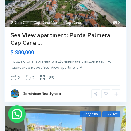
Cap Cana
,
Cap Cana Marina
,
Cap Cana
8
Sea View apartment: Punta Palmera,
Cap Cana ...
$ 980,000
Продаются апартаменты в Доминикане с видом на пляж,
Карибское море / Sea View apartment: P
...
2
2
185
DominicanRealty.top
Продажа
Лучшее