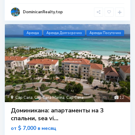
DominicanRealty.top
Aренда
Аренда Долгосрочно
Аренда Посуточно
Cap Cana
,
Cap Cana Marina
,
Cap Cana
12
Доминикана: апартаменты на 3
спальни, sea vi...
$ 7,000
от
в месяц