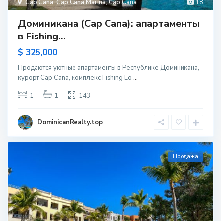
Cap Cana
,
Cap Cana Marina
,
Cap Cana
18
Доминикана (Cap Cana): апартаменты
в Fishing...
$ 325,000
Продаются уютные апартаменты в Республике Доминикана,
курорт Cap Cana, комплекс Fishing Lo
...
1
1
143
DominicanRealty.top
Продажа