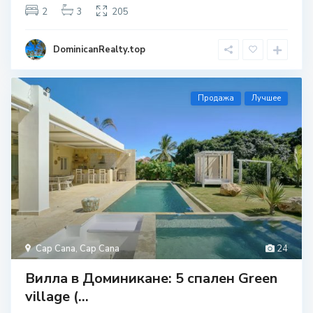
2
3
205
DominicanRealty.top
Продажа
Лучшее
Cap Cana
,
Cap Cana
24
Вилла в Доминикане: 5 спален Green
village (...