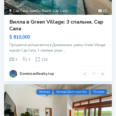
Cap Cana
,
Juanillo Beach
,
Cap Cana
18
Вилла в Green Village: 3 спальни, Cap
Cana
$ 810,000
Продается уютная вилла в Доминикане: район Green Village,
курорт Cap Cana, 3 спальни, рядо
...
3
3
220
DominicanRealty.top
Aренда
Аренда Долгосрочно
Лучшее