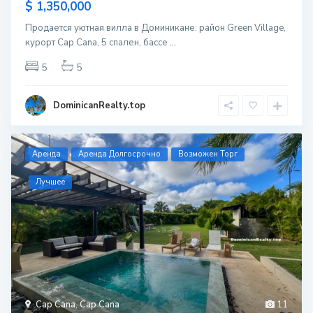
$ 1,350,000
Продается уютная вилла в Доминикане: район Green Village,
курорт Cap Cana, 5 спален, бассе
...
5
5
DominicanRealty.top
Aренда
Аренда Долгосрочно
Возможен Торг
Лучшее
Cap Cana
,
Cap Cana
11