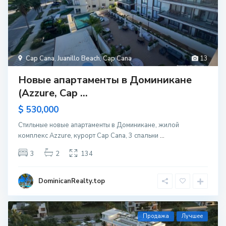
Cap Cana
,
Juanillo Beach
,
Cap Cana
13
Новые апартаменты в Доминикане
(Azzure, Cap ...
$ 530,000
Стильные новые апартаменты в Доминикане, жилой
комплекс Azzure, курорт Cap Cana, 3 спальни
...
3
2
134
DominicanRealty.top
Продажа
Лучшее