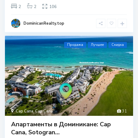
2
2
106
DominicanRealty.top
Продажа
Лучшее
Скидка
Cap Cana
,
Cap Cana
31
Апартаменты в Доминикане: Cap
Cana, Sotogran...