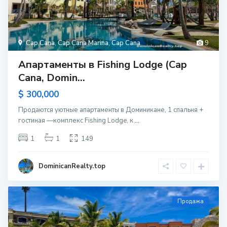
Cap Cana
,
Cap Cana Marina
,
Cap Cana
9
Апартаменты в Fishing Lodge (Cap
Cana, Domin...
$ 300,000
Продаются уютные апартаменты в Доминикане, 1 спальня +
гостиная —комплекс Fishing Lodge, к
...
1
1
149
DominicanRealty.top
Продажа