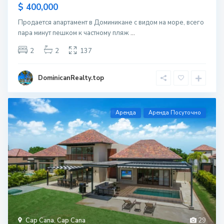
$ 400,000
Продается апартамент в Доминикане с видом на море, всего
пара минут пешком к частному пляж
...
2
2
137
DominicanRealty.top
Aренда
Аренда Посуточно
Cap Cana
,
Cap Cana
29