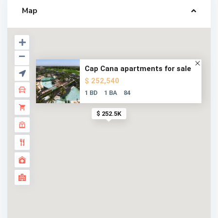
Map
Cap Cana apartments for sale
$ 252,540
1 BD
1 BA
84
$ 252.5K