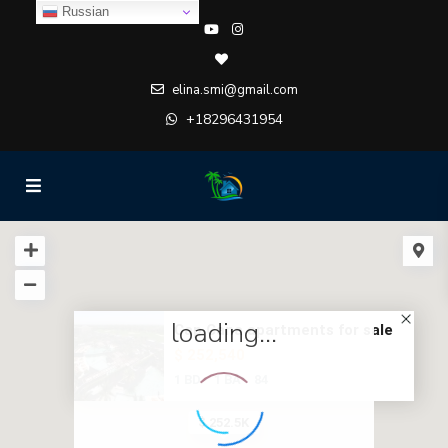
Russian
elina.smi@gmail.com
+18296431954
loading...
Cap Cana apartments for sale
$ 252,540
1 BD
1 BA
84
$ 252.5K