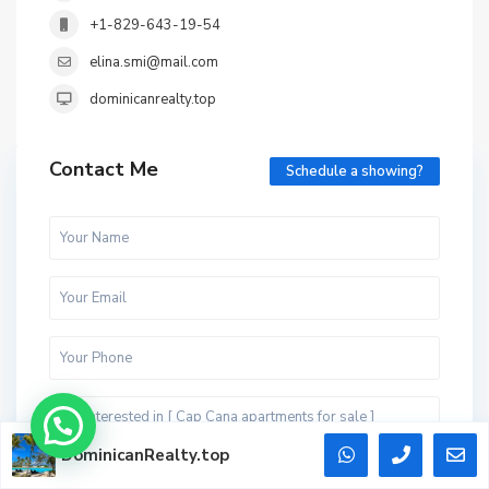
+1-829-643-19-54
elina.smi@mail.com
dominicanrealty.top
Contact Me
Schedule a showing?
DominicanRealty.top