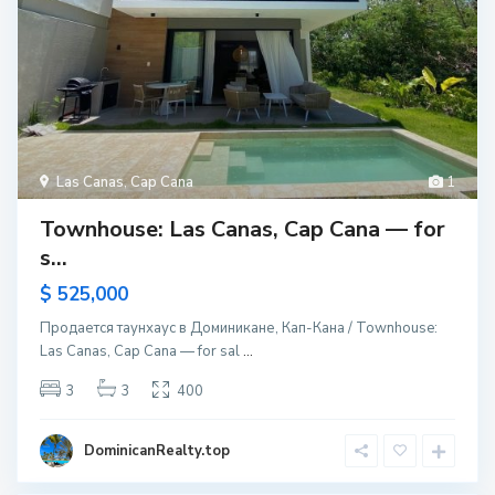
Las Canas
,
Cap Cana
1
Townhouse: Las Canas, Cap Cana — for
s...
$ 525,000
Продается таунхаус в Доминикане, Кап-Кана / Townhouse:
Las Canas, Cap Cana — for sal
...
3
3
400
DominicanRealty.top