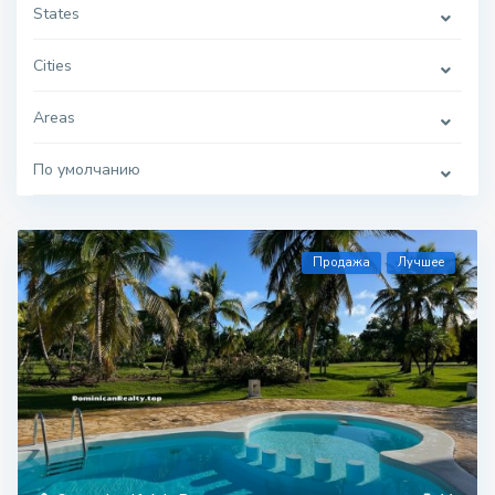
States
Cities
Areas
По умолчанию
Продажа
Лучшее