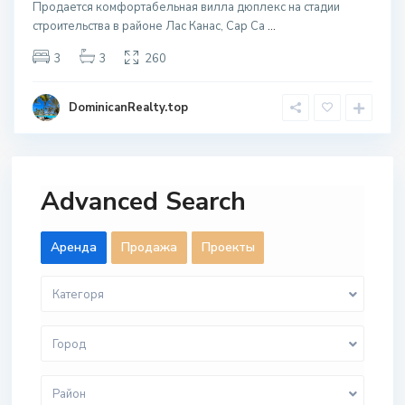
Продается комфортабельная вилла дюплекс на стадии
строительства в районе Лас Канас, Cap Ca
...
3
3
260
DominicanRealty.top
Advanced Search
Aренда
Продажа
Проекты
Категоря
Город
Район