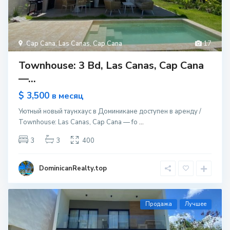
Cap Cana
,
Las Canas
,
Cap Cana
17
Townhouse: 3 Bd, Las Canas, Cap Cana
—...
$ 3,500
в месяц
Уютный новый таунхаус в Доминикане доступен в аренду /
Townhouse: Las Canas, Cap Cana — fo
...
3
3
400
DominicanRealty.top
Продажа
Лучшее