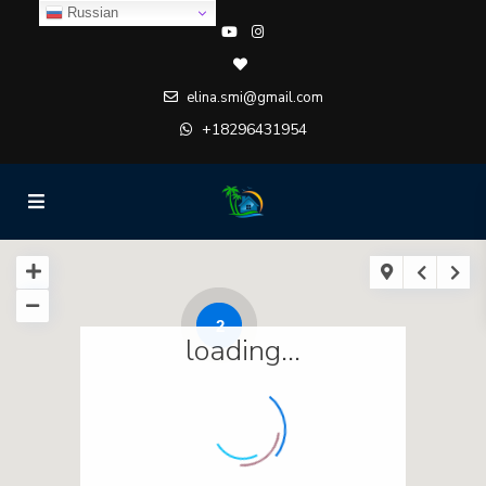
Russian
elina.smi@gmail.com
+18296431954
2
loading...