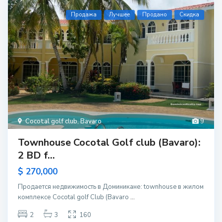
Продажа
Лучшее
Продано
Скидка
Cocotal golf club
,
Bavaro
9
Townhouse Cocotal Golf club (Bavaro):
2 BD f...
$ 270,000
Продается недвижимость в Доминикане: townhouse в жилом
комплексе Сocotal golf Club (Bavaro
...
2
3
160