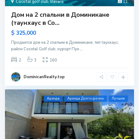
Cocotal golf club
,
Bavaro
11
Дом на 2 спальни в Доминикане
(таунхаус в Co...
$ 325,000
Продается дом на 2 спальни в Доминикане, тип таунхаус,
район Cocotal Golf club, курорт Пун
...
2
3
160
DominicanRealty.top
Aренда
Аренда Долгосрочно
Лучшее