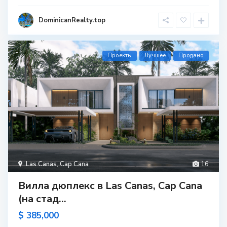
DominicanRealty.top
Проекты
Лучшее
Продано
Las Canas
,
Cap Cana
16
Вилла дюплекс в Las Canas, Cap Cana
(на стад...
$ 385,000