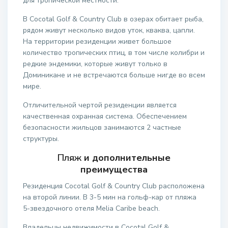
для тропической местности.
В Cocotal Golf & Country Club в озерах обитает рыба,
рядом живут несколько видов уток, кваква, цапли.
На территории резиденции живет большое
количество тропических птиц, в том числе колибри и
редкие эндемики, которые живут только в
Доминикане и не встречаются больше нигде во всем
мире.
Отличительной чертой резиденции является
качественная охранная система. Обеспечением
безопасности жильцов занимаются 2 частные
структуры.
Пляж
и дополнительные
преимущества
Резиденция Cocotal Golf & Country Club расположена
на второй линии. В 3-5 мин на гольф-кар от пляжа
5-звездочного отеля Melia Caribe beach.
Владельцы недвижимости в Cocotal Golf &