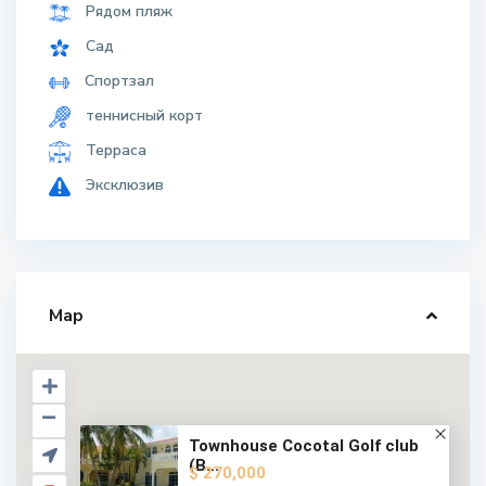
Рядом пляж
Сад
Спортзал
теннисный корт
Терраса
Эксклюзив
Map
Townhouse Cocotal Golf club
(B...
$ 270,000