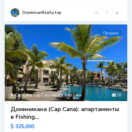
DominicanRealty.top
Продажа
Cap Cana
,
Cap Cana Marina
,
Cap Cana
18
Доминикана (Cap Cana): апартаменты
в Fishing...
$ 325,000