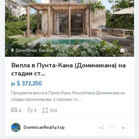
Downtown
,
Bavaro
5
Вилла в Пунта-Кана (Доминикана) на
стадии ст...
$ 372,250
jn
Продается вилла в Пунта-Кана, Республика Доминикана на
стадии строительcтва: 4 спальни, го
...
4
3
154
DominicanRealty.top