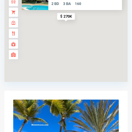
2 BD
3 BA
160
$ 270K