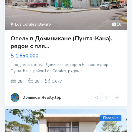
Los Corales
,
Bavaro
16
Отель в Доминикане (Пунта-Кана),
рядом с пля...
$ 1,850,000
Продается отель в Доминикане, город Баваро, курорт
Пунта-Кана, район Los Corales, рядом с
...
28
28
1.677
DominicanRealty.top
Продажа