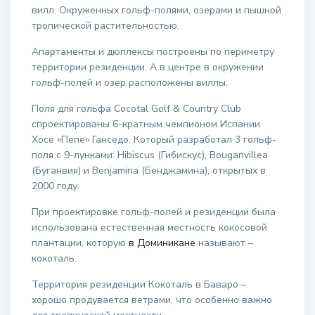
вилл. Окруженных гольф-полями, озерами и пышной
тропической растительностью.
Апартаменты и дюплексы построены по периметру
территории резиденции. А в центре в окружении
гольф-полей и озер расположены виллы.
Поля для гольфа Cocotal Golf & Country Club
спроектированы 6-кратным чемпионом Испании
Хосе «Пепе» Ганседо. Который разработал 3 гольф-
поля с 9-лунками: Hibiscus (Гибискус), Bouganvillea
(Буганвия) и Benjamina (Бенджамина), открытых в
2000 году.
При проектировке гольф-полей и резиденции была
использована естественная местность кокосовой
плантации, которую
в Доминикане
называют –
кокоталь.
Территория резиденции Кокоталь в Баваро –
хорошо продувается ветрами, что особенно важно