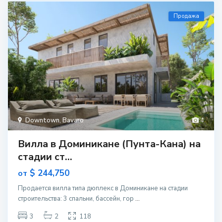
Продажа
Downtown
,
Bavaro
4
Вилла в Доминикане (Пунта-Кана) на
стадии ст...
$ 244,750
от
Продается вилла типа дюплекс в Доминикане на стадии
строительcтва: 3 спальни, бассейн, гор
...
3
2
118