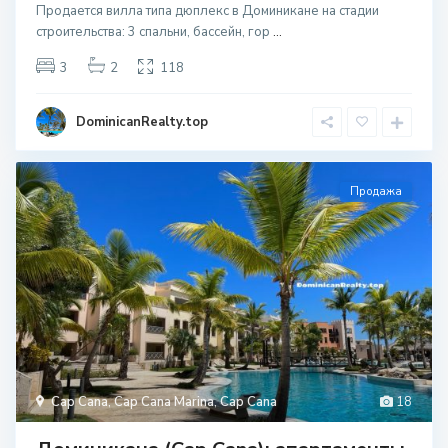
Продается вилла типа дюплекс в Доминикане на стадии
строительcтва: 3 спальни, бассейн, гор
...
3
2
118
DominicanRealty.top
Продажа
Cap Cana
,
Cap Cana Marina
,
Cap Cana
18