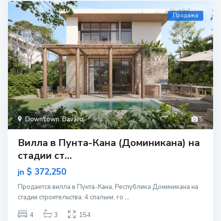
Продажа
Downtown
,
Bavaro
5
Вилла в Пунта-Кана (Доминикана) на
стадии ст...
$ 372,250
jn
Продается вилла в Пунта-Кана, Республика Доминикана на
стадии строительcтва: 4 спальни, го
...
4
3
154