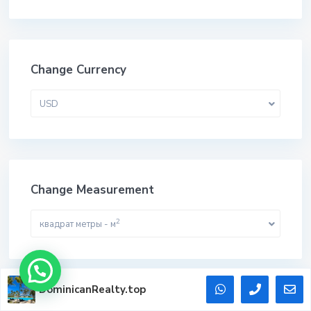
Change Currency
USD
Change Measurement
2
квадрат метры - м
DominicanRealty.top
Наши объекты