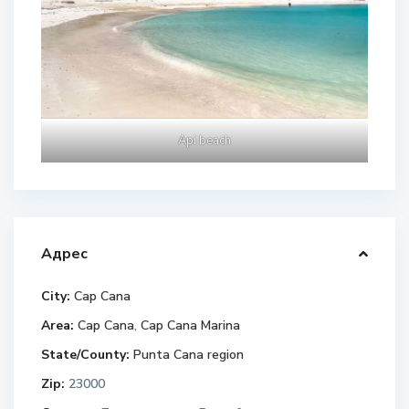
Api beach
Адрес
City:
Cap Cana
Area:
Cap Cana
,
Cap Cana Marina
State/County:
Punta Cana region
Zip:
23000