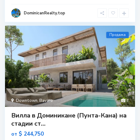
DominicanRealty.top
Продажа
Downtown
,
Bavaro
4
Вилла в Доминикане (Пунта-Кана) на
стадии ст...
$ 244,750
от