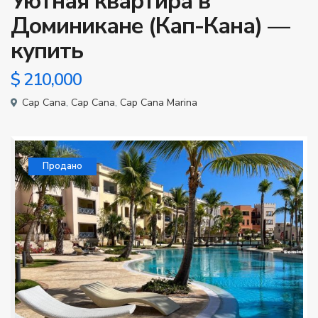
Уютная квартира в
Доминикане (Кап-Кана) —
купить
$ 210,000
Cap Cana
,
Cap Cana
,
Cap Cana Marina
Продано