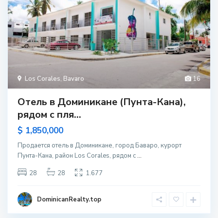
Los Corales
,
Bavaro
16
Отель в Доминикане (Пунта-Кана),
рядом с пля...
$ 1,850,000
Продается отель в Доминикане, город Баваро, курорт
Пунта-Кана, район Los Corales, рядом с
...
28
28
1.677
DominicanRealty.top