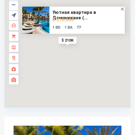
Уютная квартира в
Доминикане (...
$ 210,000
1 BD
1 BA
77
$ 210K