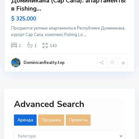
Доминикана (Cap Cana): апартаменты
в Fishing...
$ 325,000
Продаются уютные апартаменты в Республике Доминикана,
курорт Cap Cana, комплекс Fishing Lo
...
1
1
143
DominicanRealty.top
Advanced Search
Aренда
Продажа
Проекты
Категоря