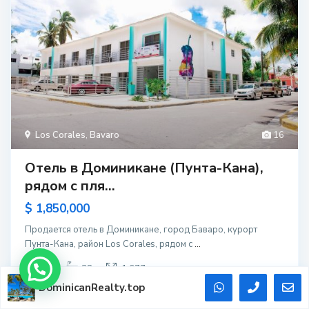
Los Corales
,
Bavaro
16
Отель в Доминикане (Пунта-Кана),
рядом с пля...
$ 1,850,000
Продается отель в Доминикане, город Баваро, курорт
Пунта-Кана, район Los Corales, рядом с
...
28
28
1.677
DominicanRealty.top
DominicanRealty.top