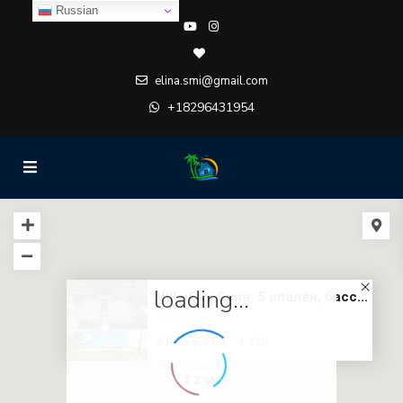
Russian
elina.smi@gmail.com
+18296431954
loading...
Villa Cap Cana: 5 спален, басс...
$ 2,600,000
5 BD
5,5 BA
1.120
$ 2.6M