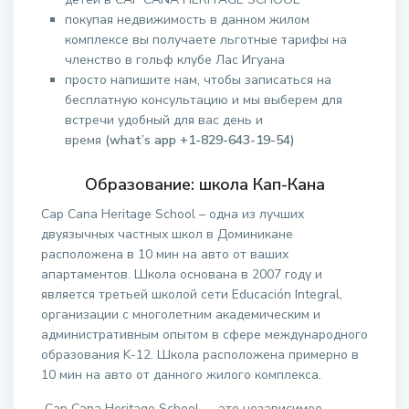
покупая недвижимость в данном жилом
комплексе вы получаете льготные тарифы на
членство в гольф клубе Лас Игуана
просто напишите нам, чтобы записаться на
бесплатную консультацию и мы выберем для
встречи удобный для вас день и
время
(what’s app +1-829-643-19-54)
Образование: школа Кап-Кана
Cap Cana Heritage School – одна из лучших
двуязычных частных школ в Доминикане
расположена в 10 мин на авто от ваших
апартаментов. Школа основана в 2007 году и
является третьей школой сети Educación Integral,
организации с многолетним академическим и
административным опытом в сфере международного
образования K-12. Школа расположена примерно в
10 мин на авто от данного жилого комплекса.
Cap Cana Heritage School — это независимое