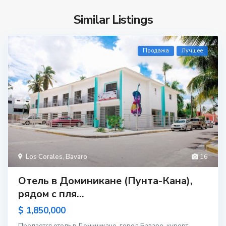
Similar Listings
Продажа
Лучшее
Los Corales
,
Bavaro
16
Отель в Доминикане (Пунта-Кана),
рядом с пля...
$ 1,850,000
Продается отель в Доминикане, город Баваро, курорт