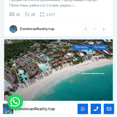
Пунта-Кана, район Los Corales, рядом с
...
28
28
1.677
DominicanRealty.top
Проекты
Лучшее
White Sands
,
Bavaro
3
DominicanRealty.top
Купить квартиру в Пунта-Кана —