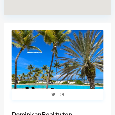
DominicanRealty.top