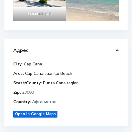
Juanillo beach
Адрес
City:
Cap Cana
Area:
Cap Cana
,
Juanillo Beach
State/County:
Punta Cana region
Zip:
23000
Country:
Афганистан
Open In Google Maps