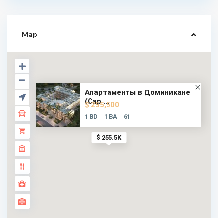
Map
Апартаменты в Доминикане
(Cap ...
$ 255,500
1 BD
1 BA
61
$ 255.5K