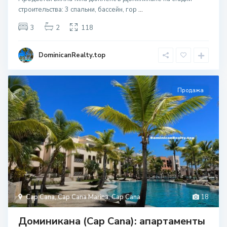
строительcтва: 3 спальни, бассейн, гор
...
3
2
118
DominicanRealty.top
Продажа
Cap Cana
,
Cap Cana Marina
,
Cap Cana
18
Доминикана (Cap Cana): апартаменты