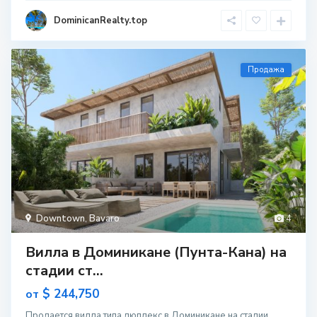
DominicanRealty.top
Продажа
Downtown
,
Bavaro
4
Вилла в Доминикане (Пунта-Кана) на
стадии ст...
$ 244,750
от
Продается вилла типа дюплекс в Доминикане на стадии