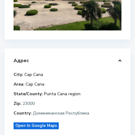
Адрес
City:
Cap Cana
Area:
Cap Cana
State/County:
Punta Cana region
Zip:
23000
Country:
Доминиканская Республика
Open In Google Maps