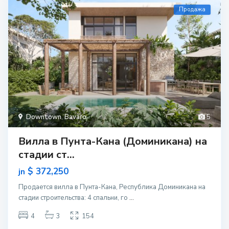
Продажа
Downtown
,
Bavaro
5
Вилла в Пунта-Кана (Доминикана) на
стадии ст...
$ 372,250
jn
Продается вилла в Пунта-Кана, Республика Доминикана на
стадии строительcтва: 4 спальни, го
...
4
3
154