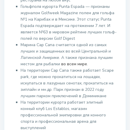
рестораны на любой вкус
Гольфполя курорта Punta Espada — признаны
журналом Golfweek Magazine полем для гольфа
№1 на Карибах и в Мексике. Этот статус Punta
Espada подтверждает на протяжении 7 лет. И
является №63 в мировом рейтине лучших гольф-
полей по версии Golf Digest
Марина Cap Cana считается одной из самых
лучших и защищенных во всей Центральной и
Латинской Америке. А также признана лучшим
местом для рыбалки
во всем мире
.
На территории Cap Cana также работает Scape
park, где можно прокатиться на лошадях,
искупаться в лазурных сенотах, прокатиться на
зиплайн и мн.др. Парк признан в 2022 году
лучшим парком приключений в Доминикане
На территории курорта работает элитный
конный клуб Los Establos, магазин
профессиональной экипировки для конного
спорта и профессиональная арена для
выступлений