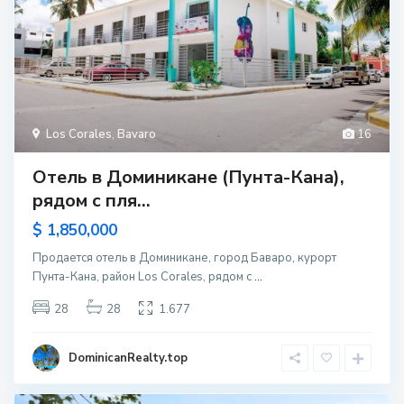
Los Corales
,
Bavaro
16
Отель в Доминикане (Пунта-Кана),
рядом с пля...
$ 1,850,000
Продается отель в Доминикане, город Баваро, курорт
Пунта-Кана, район Los Corales, рядом с
...
28
28
1.677
DominicanRealty.top