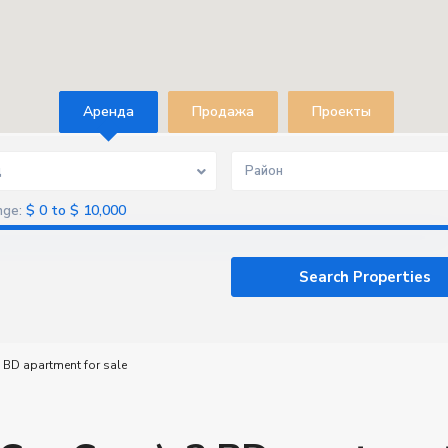
Aренда
Продажа
Проекты
д
Район
$ 0 to $ 10,000
nge:
 BD apartment for sale