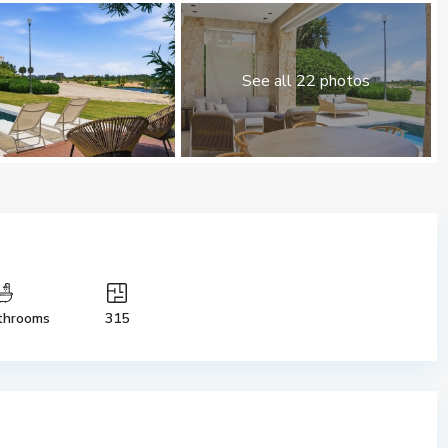
See all 22 photos
throoms
315