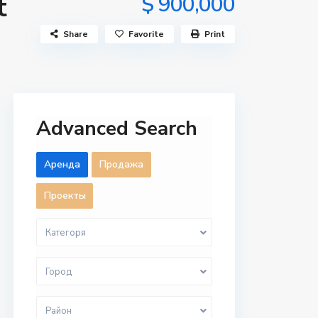
t
$ 900,000
Share
Favorite
Print
Advanced Search
Aренда
Продажа
Проекты
Категоря
Город
Район