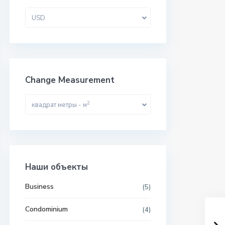
USD
Change Measurement
2
квадрат метры - м
Наши объекты
Business
(5)
Condominium
(4)