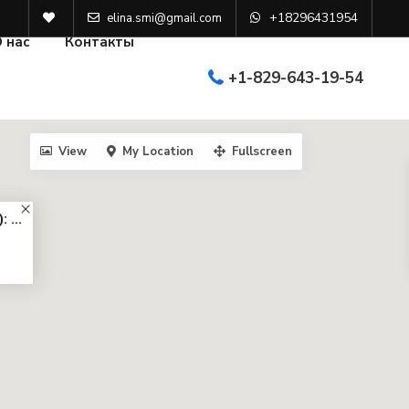
+18296431954
elina.smi@gmail.com
 нас
Контакты
+1-829-643-19-54
View
My Location
Fullscreen
 ...