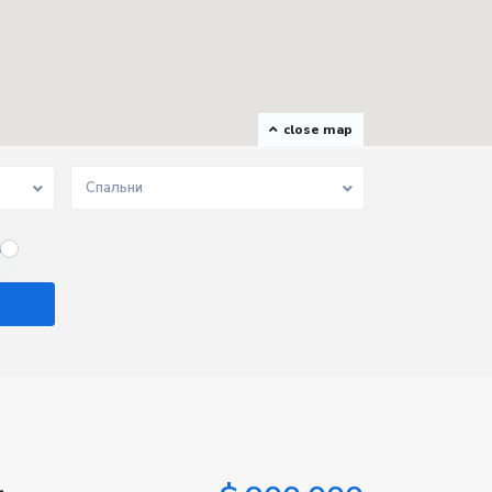
close map
Спальни