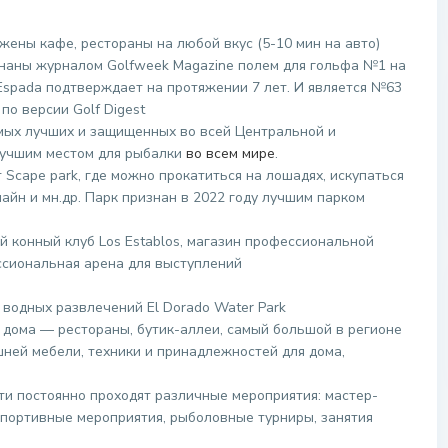
ены кафе, рестораны на любой вкус (5-10 мин на авто)
знаны журналом Golfweek Magazine полем для гольфа №1 на
 Espada подтверждает на протяжении 7 лет. И является №63
по версии Golf Digest
амых лучших и защищенных во всей Центральной и
лучшим местом для рыбалки
во всем мире
.
Scape park, где можно прокатиться на лошадях, искупаться
лайн и мн.др. Парк признан в 2022 году лучшим парком
й конный клуб Los Establos, магазин профессиональной
ссиональная арена для выступлений
водных развлечений El Dorado Water Park
о дома — рестораны, бутик-аллеи, самый большой в регионе
шней мебели, техники и принадлежностей для дома,
и постоянно проходят различные мероприятия: мастер-
 спортивные мероприятия, рыболовные турниры, занятия