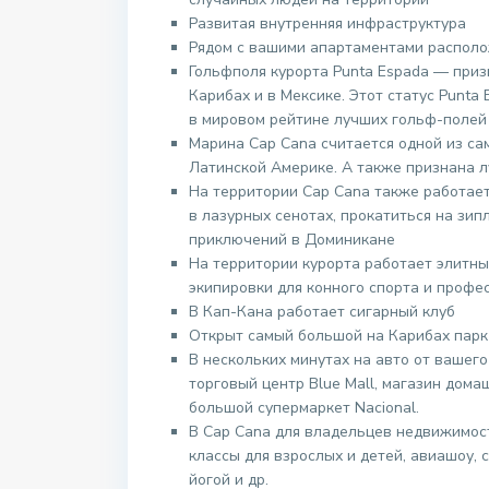
Развитая внутренняя инфраструктура
Рядом с вашими апартаментами располож
Гольфполя курорта Punta Espada — при
Карибах и в Мексике. Этот статус Punta
в мировом рейтине лучших гольф-полей 
Марина Сap Cana считается одной из с
Латинской Америке. А также признана 
На территории Сap Cana также работает 
в лазурных сенотах, прокатиться на зип
приключений в Доминикане
На территории курорта работает элитны
экипировки для конного спорта и профе
В Кап-Кана работает сигарный клуб
Открыт самый большой на Карибах парк 
В нескольких минутах на авто от вашег
торговый центр Blue Mall, магазин дома
большой супермаркет Nacional.
В Сap Cana для владельцев недвижимост
классы для взрослых и детей, авиашоу,
йогой и др.