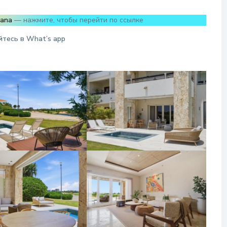
Cana
— нажмите, чтобы перейти по ссылке
йтесь в W
hat
’
s
app