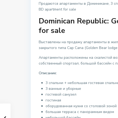
Продаются апартаменты в Доминикане, 3 спал
BD apartment for sale
Dominican Republic: G
for sale
Выставлены на продажу апартаменты в жило
закрытого типа Cap Cana (Golden Bear lodge (
Апартаменты расположены на скалистой во
собственный спортзал, большой бассейн с 
Описание:
3 спальни + небольшая гостевая спальн
3 ванные и уборные
гостевой санузел
гостиная
оборудованная кухня со столовой зоной
большая терраса с панорамным видом
небольшой бассейн