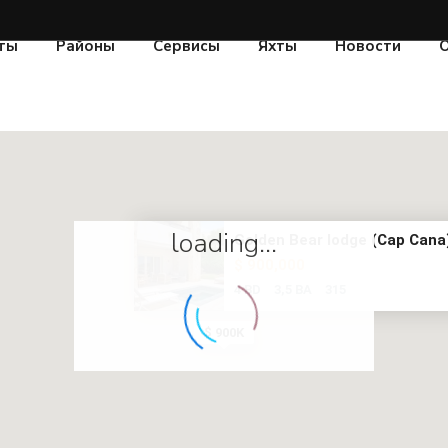
ты
Районы
Сервисы
Яхты
Новости
О
loading...
Golden Bear lodge (Cap Cana):
$ 900,000
4 BD
3,5 BA
315
$ 900K