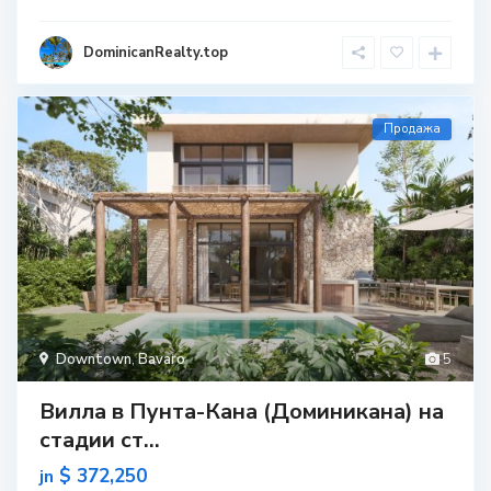
DominicanRealty.top
Продажа
Downtown
,
Bavaro
5
Вилла в Пунта-Кана (Доминикана) на
стадии ст...
$ 372,250
jn