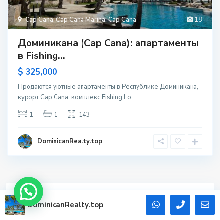
Cap Cana
,
Cap Cana Marina
,
Cap Cana
18
Доминикана (Cap Cana): апартаменты
в Fishing...
$ 325,000
Продаются уютные апартаменты в Республике Доминикана,
курорт Cap Cana, комплекс Fishing Lo
...
1
1
143
DominicanRealty.top
Advanced Search
DominicanRealty.top