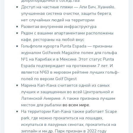
добропорядочного соседства
Доступ на частные пляжи — Апи Бич, Хуанийо,
улучшенная система очистки, защиты берега,
нет случайных людей на территории
Развитая внутренняя инфраструктура
Рядом с вашими апартаментами расположены
кафе, рестораны на любой вкус
Гольфполя курорта Punta Espada — признаны
журналом Golfweek Magazine полем для гольфа
№1 на Карибах и в Мексике. Этот статус Punta
Espada подтверждает на протяжении 7 лет. И
является №63 в мировом рейтине лучших гольф-
полей по версии Golf Digest
Марина Кап-Кана считается одной из самых
лучших и защищенных во всей Центральной и
Латинской Америке. А также признана лучшим
местом для рыбалки
во всем мире
.
На территории Кап-Кана также работает Scape
park, где можно прокатиться на лошадях,
искупаться в лазурных сенотах, прокатиться на
зиплайн и мн.др. Парк признан в 2022 году