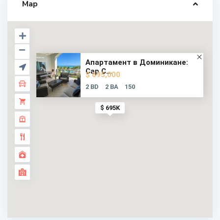
Map
Апартамент в Доминикане:
Cap C...
$ 695,000
2 BD
2 BA
150
$ 695K