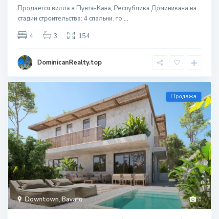
Продается вилла в Пунта-Кана, Республика Доминикана на
стадии строительcтва: 4 спальни, го
...
4
3
154
DominicanRealty.top
Продажа
Downtown
,
Bavaro
4