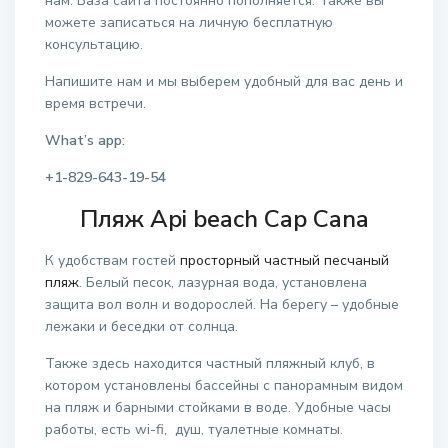
нам. База сайта постоянно пополняется. Также вы
можете записаться на личную бесплатную
консультацию.
Напишите нам и мы выберем удобный для вас день и
время встречи.
What’s app:
+1-829-643-19-54
Пляж
Api
beach
Cap Cana
К удобствам гостей
просторный частный песчаный
пляж
. Белый песок, лазурная вода, установлена
защита вол волн и водорослей. На берегу – удобные
лежаки и беседки от солнца.
Также здесь находится частный пляжный клуб, в
котором установлены бассейны с панорамным видом
на пляж и барными стойками в воде. Удобные часы
работы, есть wi-fi, душ, туалетные комнаты.