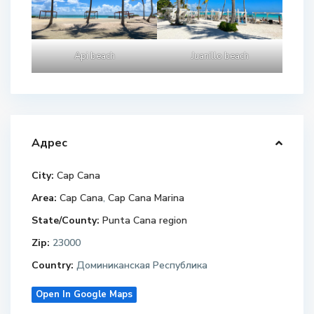
Api beach
Juanillo beach
Адрес
City:
Cap Cana
Area:
Cap Cana
,
Cap Cana Marina
State/County:
Punta Cana region
Zip:
23000
Country:
Доминиканская Республика
Open In Google Maps