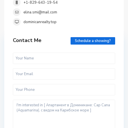
+1-829-643-19-54
elina.smi@mail.com
dominicanrealty.top
Contact Me
Schedule a showing?