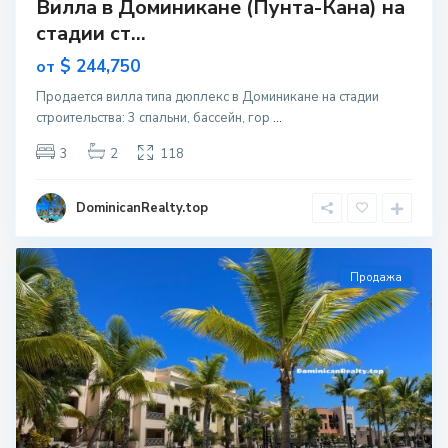
Вилла в Доминикане (Пунта-Кана) на
стадии ст...
$ 244,750
от
Продается вилла типа дюплекс в Доминикане на стадии
строительcтва: 3 спальни, бассейн, гор
...
3
2
118
DominicanRealty.top
Продажа