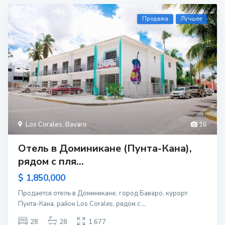
Продажа
Лучшее
Los Corales
,
Bavaro
16
Отель в Доминикане (Пунта-Кана),
рядом с пля...
$ 1,850,000
Продается отель в Доминикане, город Баваро, курорт
Пунта-Кана, район Los Corales, рядом с
...
28
28
1.677