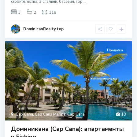
строительcтва: 3 спальни, бассейн, гор
...
3
2
118
DominicanRealty.top
Продажа
Cap Cana
,
Cap Cana Marina
,
Cap Cana
18
Доминикана (Cap Cana): апартаменты
в Fishing...