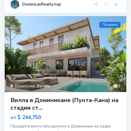
DominicanRealty.top
Продажа
Downtown
,
Bavaro
4
Вилла в Доминикане (Пунта-Кана) на
стадии ст...
$ 244,750
от
Продается вилла типа дюплекс в Доминикане на стадии