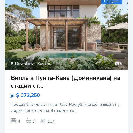
Продажа
Downtown
,
Bavaro
5
Вилла в Пунта-Кана (Доминикана) на
стадии ст...
$ 372,250
jn
Продается вилла в Пунта-Кана, Республика Доминикана на
стадии строительcтва: 4 спальни, го
...
4
3
154