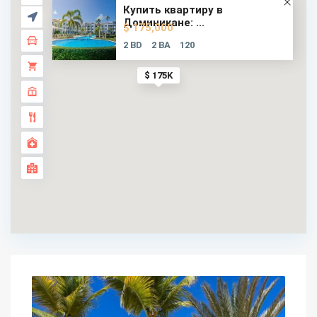
Купить квартиру в
Доминикане: ...
$ 175,000
2 BD
2 BA
120
$ 175K