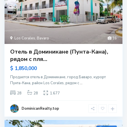
Los Corales
,
Bavaro
16
Отель в Доминикане (Пунта-Кана),
рядом с пля...
$ 1,850,000
Продается отель в Доминикане, город Баваро, курорт
Пунта-Кана, район Los Corales, рядом с
...
28
28
1.677
DominicanRealty.top