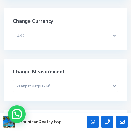
Change Currency
USD
Change Measurement
2
квадрат метры - м
DominicanRealty.top
Наши объекты