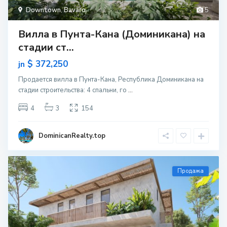
Downtown
,
Bavaro
5
Вилла в Пунта-Кана (Доминикана) на
стадии ст...
$ 372,250
jn
Продается вилла в Пунта-Кана, Республика Доминикана на
стадии строительcтва: 4 спальни, го
...
4
3
154
DominicanRealty.top
Продажа