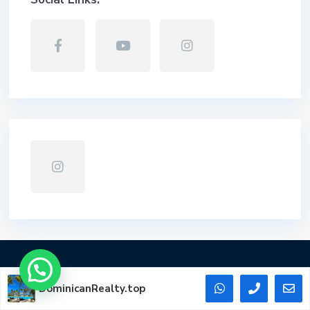
Contact us
DominicanRealty.top