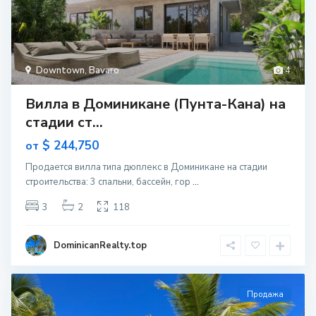
Downtown
,
Bavaro
4
Вилла в Доминикане (Пунта-Кана) на
стадии ст...
$ 244,750
от
Продается вилла типа дюплекс в Доминикане на стадии
строительcтва: 3 спальни, бассейн, гор
...
3
2
118
DominicanRealty.top
Продажа