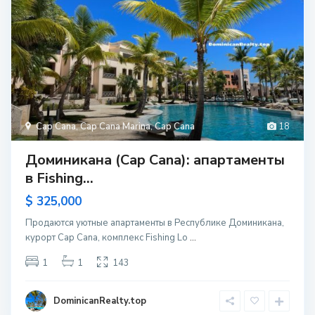
Cap Cana
,
Cap Cana Marina
,
Cap Cana
18
Доминикана (Cap Cana): апартаменты
в Fishing...
$ 325,000
Продаются уютные апартаменты в Республике Доминикана,
курорт Cap Cana, комплекс Fishing Lo
...
1
1
143
DominicanRealty.top