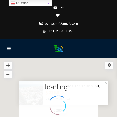
Russian
elina.smi@gmail.com
+18296431954
loading...
Bavaro condos for sale: 2 bd, ...
$ 285,000
2 BD
2 BA
94
$ 285K