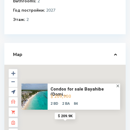
Bathrooms:
2
Год постройки:
2027
Этаж:
2
Map
Condos for sale Bayahibe
(Domi...
$ 209,900
2 BD
2 BA
84
$ 209.9K