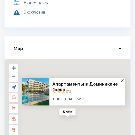
Рядом пляж
Эксклюзив
Map
Апартаменты в Доминикане
(Бава...
$ 95,000
1 BD
1 BA
52
$ 95K