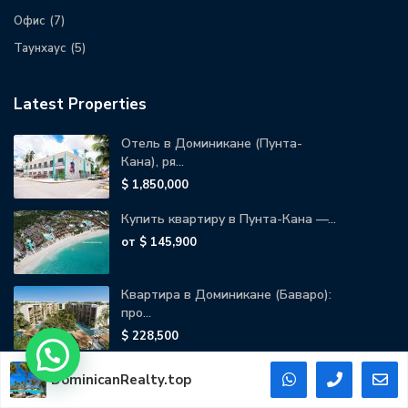
Офис
(7)
Таунхаус
(5)
Latest Properties
Отель в Доминикане (Пунта-
Кана), ря...
$ 1,850,000
Купить квартиру в Пунта-Кана —...
от
$ 145,900
Квартира в Доминикане (Баваро):
про...
$ 228,500
DominicanRealty.top