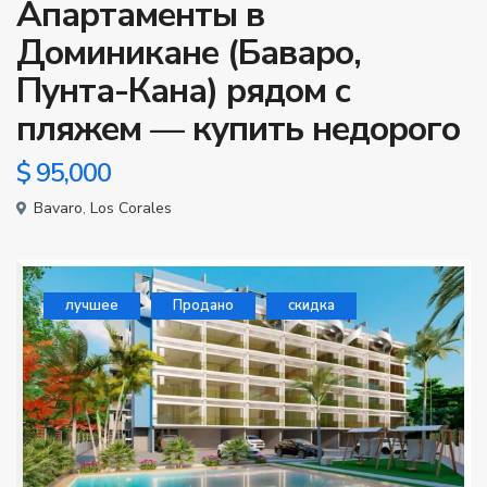
Апартаменты в
Доминикане (Баваро,
Пунта-Кана) рядом с
пляжем — купить недорого
$ 95,000
Bavaro
,
Los Corales
лучшее
Продано
скидка