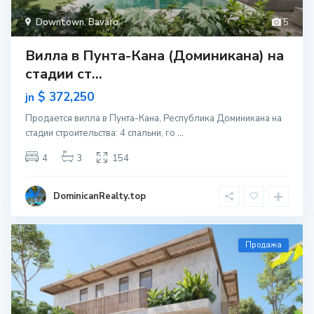
Downtown
,
Bavaro
5
Вилла в Пунта-Кана (Доминикана) на
стадии ст...
$ 372,250
jn
Продается вилла в Пунта-Кана, Республика Доминикана на
стадии строительcтва: 4 спальни, го
...
4
3
154
DominicanRealty.top
Продажа