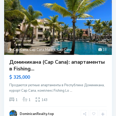
Cap Cana
,
Cap Cana Marina
,
Cap Cana
18
Доминикана (Cap Cana): апартаменты
в Fishing...
$ 325,000
Продаются уютные апартаменты в Республике Доминикана,
курорт Cap Cana, комплекс Fishing Lo
...
1
1
143
DominicanRealty.top