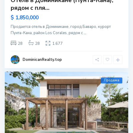
Отель в Доминикане (Пунта-Кана),
рядом с пля...
$ 1,850,000
Продается отель в Доминикане, город Баваро, курорт
Пунта-Кана, район Los Corales, рядом с
...
28
28
1.677
DominicanRealty.top
Продажа