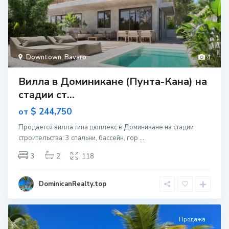
Downtown
,
Bavaro
4
Вилла в Доминикане (Пунта-Кана) на
стадии ст...
$ 244,750
от
Продается вилла типа дюплекс в Доминикане на стадии
строительcтва: 3 спальни, бассейн, гор
...
3
2
118
DominicanRealty.top
Продажа