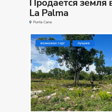
Продается земля в
La Palma
Punta Cana
возможен торг
лучшее