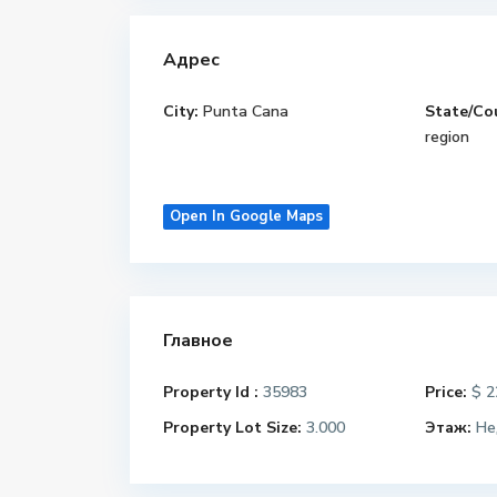
Адрес
City:
Punta Cana
State/Co
region
Open In Google Maps
Главное
Property Id :
35983
Price:
$ 2
Property Lot Size:
3.000
Этаж:
Не