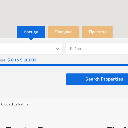
Aренда
Продажа
Проекты
д
Район
$ 0 to $ 10,000
nge:
 Ciudad La Palma