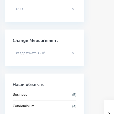
USD
Change Measurement
2
квадрат метры - м
Наши объекты
Business
(5)
Condominium
(4)