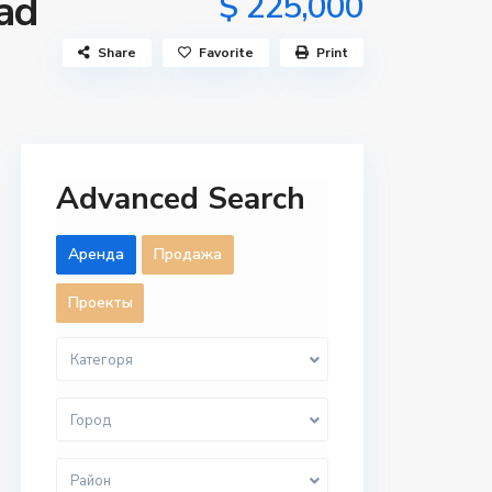
ad
$ 225,000
Share
Favorite
Print
Advanced Search
Aренда
Продажа
Проекты
Категоря
Город
Район