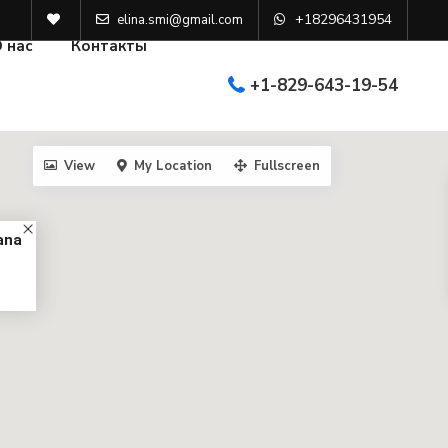
+18296431954
elina.smi@gmail.com
 нас
Контакты
+1-829-643-19-54
View
My Location
Fullscreen
ana