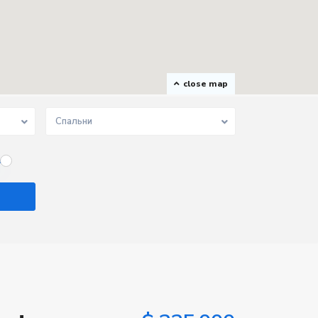
close map
Спальни