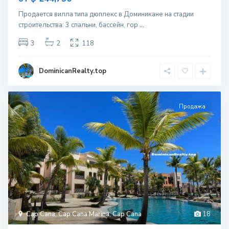
Продается вилла типа дюплекс в Доминикане на стадии
строительcтва: 3 спальни, бассейн, гор
...
3
2
118
DominicanRealty.top
Продажа
Cap Cana
,
Cap Cana Marina
,
Cap Cana
18