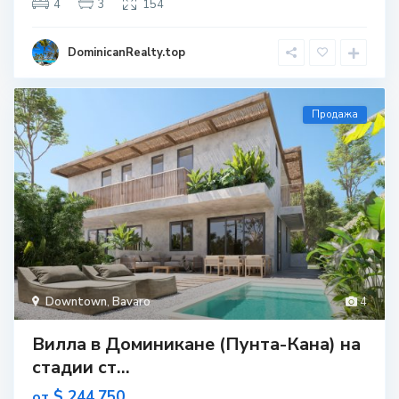
4
3
154
DominicanRealty.top
Продажа
Downtown
,
Bavaro
4
Вилла в Доминикане (Пунта-Кана) на
стадии ст...
$ 244,750
от