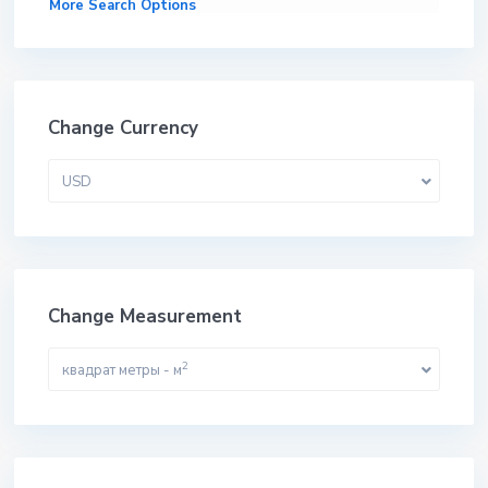
More Search Options
Change Currency
USD
Change Measurement
2
квадрат метры - м