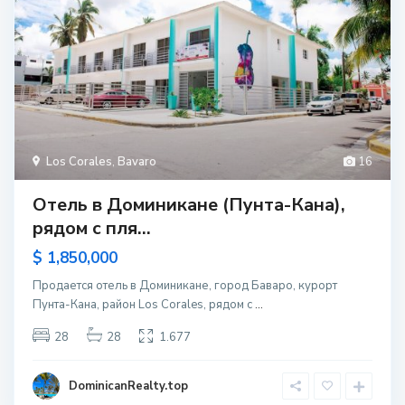
Los Corales
,
Bavaro
16
Отель в Доминикане (Пунта-Кана),
рядом с пля...
$ 1,850,000
Продается отель в Доминикане, город Баваро, курорт
Пунта-Кана, район Los Corales, рядом с
...
28
28
1.677
DominicanRealty.top