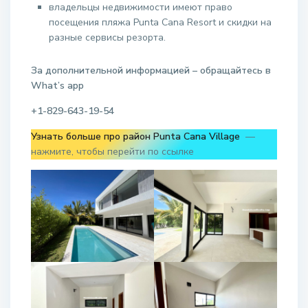
владельцы недвижимости имеют право
посещения пляжа Punta Cana Resort и скидки на
разные сервисы резорта.
За дополнительной информацией – обращайтесь в
W
hat
’
s
app
+1-829-643-19-54
Узнать больше про район Punta Cana Village
—
нажмите, чтобы перейти по ссылке