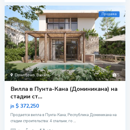
Продажа
Downtown
,
Bavaro
5
Вилла в Пунта-Кана (Доминикана) на
стадии ст...
$ 372,250
jn
Продается вилла в Пунта-Кана, Республика Доминикана на
стадии строительcтва: 4 спальни, го
...