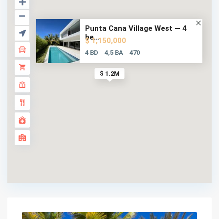
Punta Cana Village West — 4
be...
$ 1,150,000
4 BD
4,5 BA
470
$ 1.2M