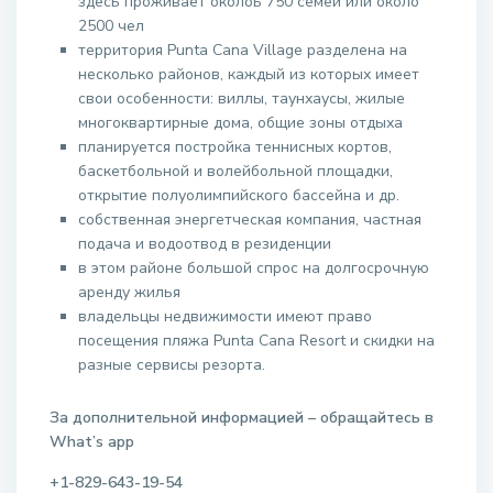
здесь проживает околоь 750 семей или около
2500 чел
территория Punta Cana Village разделена на
несколько районов, каждый из которых имеет
свои особенности: виллы, таунхаусы, жилые
многоквартирные дома, общие зоны отдыха
планируется постройка теннисных кортов,
баскетбольной и волейбольной площадки,
открытие полуолимпийского бассейна и др.
собственная энергетческая компания, частная
подача и водоотвод в резиденции
в этом районе большой спрос на долгосрочную
аренду жилья
владельцы недвижимости имеют право
посещения пляжа Punta Cana Resort и скидки на
разные сервисы резорта.
За дополнительной информацией – обращайтесь в
W
hat
’
s
app
+1-829-643-19-54