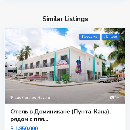
Similar Listings
Продажа
Лучшее
Los Corales
,
Bavaro
16
Отель в Доминикане (Пунта-Кана),
рядом с пля...
$ 1,850,000