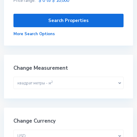
$ 0 to $ 10,000
Price range:
More Search Options
Change Measurement
2
квадрат метры - м
Change Currency
USD