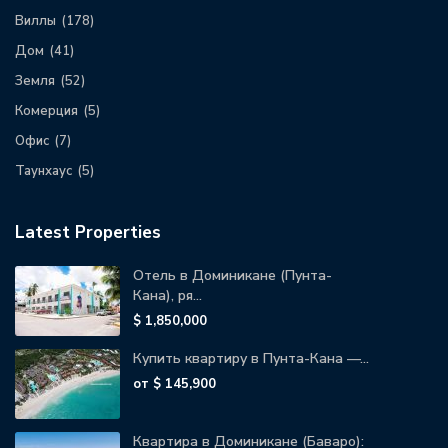
Виллы
(178)
Дом
(41)
Земля
(52)
Комерция
(5)
Офис
(7)
Таунхаус
(5)
Latest Properties
Отель в Доминикане (Пунта-
Кана), ря...
$ 1,850,000
Купить квартиру в Пунта-Кана —...
от
$ 145,900
Квартира в Доминикане (Баваро):