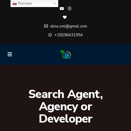
Russian
elina.smi@gmail.com
+18296431954
Search Agent,
Agency or
Developer