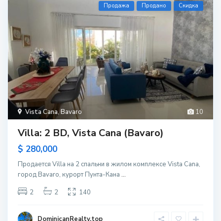
Продажа
Продано
Скидка
Vista Cana
,
Bavaro
10
Villa: 2 BD, Vista Cana (Bavaro)
$ 280,000
Продается Villa на 2 спальни в жилом комплексе Vista Cana,
город Bavaro, курорт Пунта-Кана
...
2
2
140
DominicanRealty.top