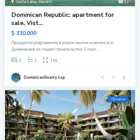
Vista Cana
,
Bavaro
12
Dominican Republic: apartment for
sale, Vist...
$ 330,000
Продаются апартаменты в новом жилом комплексе в
Доминикане на стадии строительства, 3 спал
...
3
2
136
DominicanRealty.top
Проекты