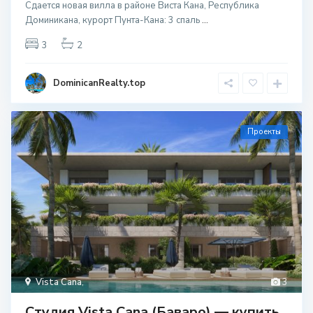
Сдается новая вилла в районе Виста Кана, Республика
Доминикана, курорт Пунта-Кана: 3 спаль
...
3
2
DominicanRealty.top
Проекты
Vista Cana
,
3
Студия Vista Cana (Баваро) — купить