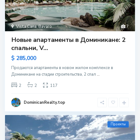
Vista Cana
,
Bavaro
7
Новые апартаменты в Доминикане: 2
спальни, V...
$ 285,000
Продаются апартаменты в новом жилом комплексе в
Доминикане на стадии строительства, 2 спал
...
2
2
117
DominicanRealty.top
Проекты