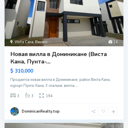
Vista Cana
,
Bavaro
14
Новая вилла в Доминикане (Виста
Кана, Пунта-...
$ 310,000
Продается новая вилла в Доминикане, район Виста Кана,
курорт Пунта-Кана, 3 спальни, вилла
...
3
3
194
DominicanRealty.top