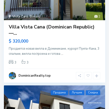
Vista Cana
,
Bavaro
2
Villa Vista Cana (Dominican Republic)
—...
$ 320,000
Продается новая вилла в Доминикане, курорт Пунта-Кана, 3
спальни, вилла построена и готова
...
3
3
DominicanRealty.top
Продажа
Лучшее
Скидка