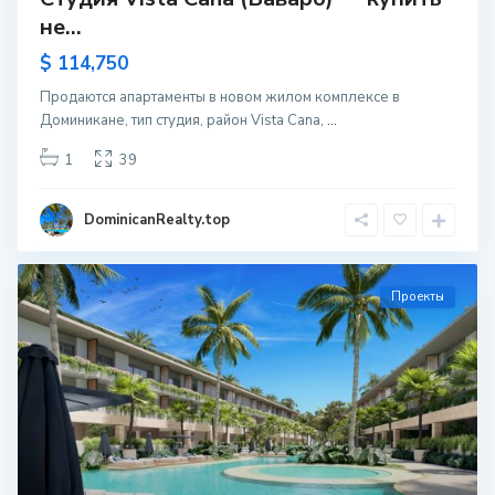
не...
$ 114,750
Продаются апартаменты в новом жилом комплексе в
Доминикане, тип студия, район Vista Cana,
...
1
39
DominicanRealty.top
Проекты