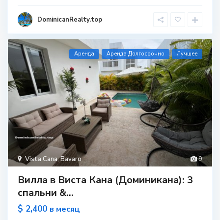
DominicanRealty.top
Aренда
Аренда Долгосрочно
Лучшее
Vista Cana
,
Bavaro
9
Вилла в Виста Кана (Доминикана): 3
спальни &...
$ 2,400
в месяц