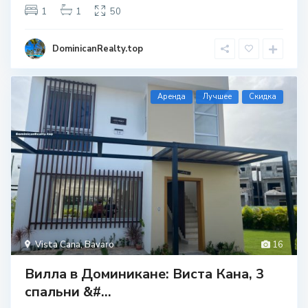
1
1
50
DominicanRealty.top
Aренда
Лучшее
Скидка
Vista Cana
,
Bavaro
16
Вилла в Доминикане: Виста Кана, 3
спальни &#...