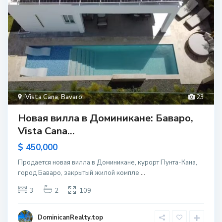
Vista Cana
,
Bavaro
23
Новая вилла в Доминикане: Баваро,
Vista Cana...
$ 450,000
Продается новая вилла в Доминикане, курорт Пунта-Кана,
город Баваро, закрытый жилой компле
...
3
2
109
DominicanRealty.top