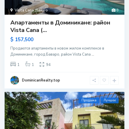
Vista Cana
,
Bavaro
8
Апартаменты в Доминикане: район
Vista Cana (...
$ 157,500
Продаются апартаменты в новом жилом комплексе в
Доминикане, город Баваро, район Vista Cana
...
1
1
94
DominicanRealty.top
Продажа
Лучшее