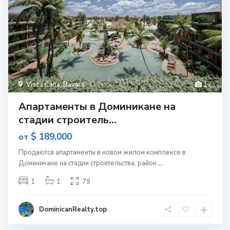
Vista Cana
,
Bavaro
12
Апартаменты в Доминикане на
стадии строитель...
$ 189,000
от
Продаются апартаменты в новом жилом комплексе в
Доминикане на стадии строительства, район
...
1
1
79
DominicanRealty.top