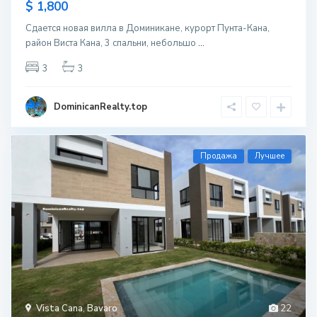
$ 1,800
Сдается новая вилла в Доминикане, курорт Пунта-Кана,
район Виста Кана, 3 спальни, небольшо
...
3
3
DominicanRealty.top
Продажа
Лучшее
Vista Cana
,
Bavaro
22