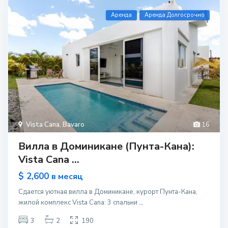
Aренда
Аренда Долгосрочно
Vista Cana
,
Bavaro
16
Вилла в Доминикане (Пунта-Кана):
Vista Cana ...
$ 2,600
в месяц
Сдается уютная вилла в Доминикане, курорт Пунта-Кана,
жилой комплекс Vista Cana: 3 спальни
...
3
2
190