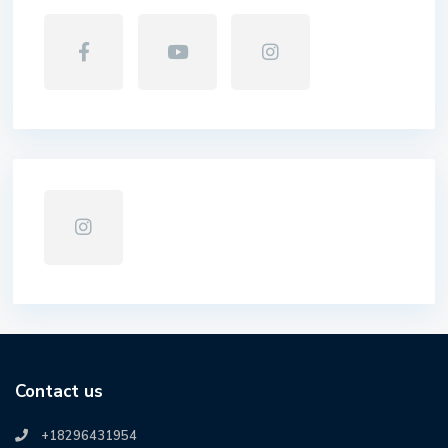
Contact us
+18296431954