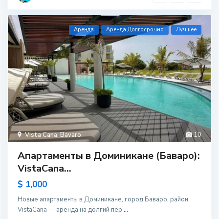
Aренда
Аренда Долгосрочно
Лучшее
Vista Cana
,
Bavaro
10
Апартаменты в Доминикане (Баваро):
VistaCana...
$ 1,000
Новые апартаменты в Доминикане, город Баваро, район
VistaCana — аренда на долгий пер
...