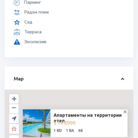
Паркинг
Рядом пляж
Сад
Терраса
Эксклюзив
Map
Апартаменты на территории
отел...
$ 165,000
1 BD
1 BA
68