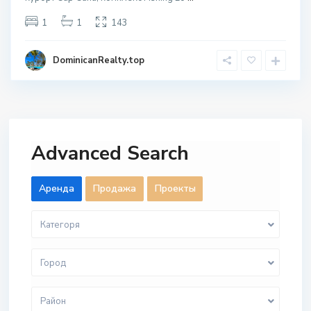
1
1
143
DominicanRealty.top
Advanced Search
Aренда
Продажа
Проекты
Категоря
Город
Район