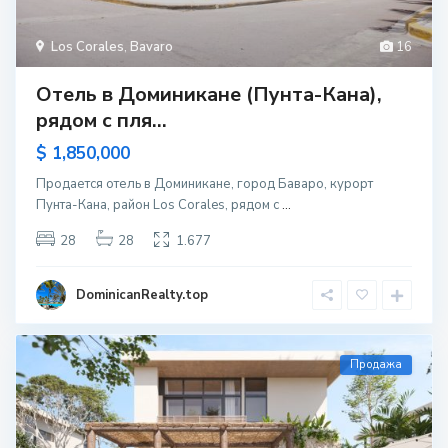
Los Corales
,
Bavaro
16
Отель в Доминикане (Пунта-Кана),
рядом с пля...
$ 1,850,000
Продается отель в Доминикане, город Баваро, курорт
Пунта-Кана, район Los Corales, рядом с
...
28
28
1.677
DominicanRealty.top
Продажа