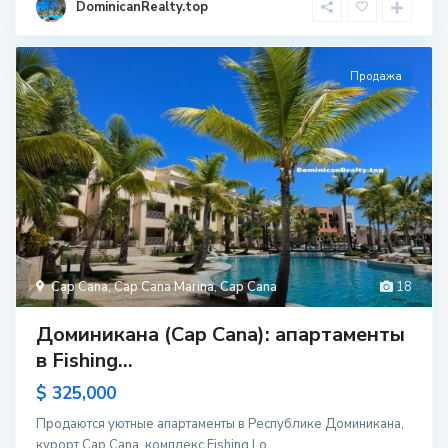
DominicanRealty.top
Продажа
Cap Cana
,
Cap Cana Marina
,
Cap Cana
18
Доминикана (Cap Cana): апартаменты
в Fishing...
$ 325,000
Продаются уютные апартаменты в Республике Доминикана,
курорт Cap Cana, комплекс Fishing Lo
...