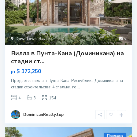
Downtown
,
Bavaro
5
Вилла в Пунта-Кана (Доминикана) на
стадии ст...
$ 372,250
jn
Продается вилла в Пунта-Кана, Республика Доминикана на
стадии строительcтва: 4 спальни, го
...
4
3
154
DominicanRealty.top
Продажа