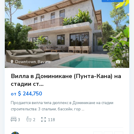
Downtown
,
Bavaro
4
Вилла в Доминикане (Пунта-Кана) на
стадии ст...
$ 244,750
от
Продается вилла типа дюплекс в Доминикане на стадии
строительcтва: 3 спальни, бассейн, гор
...
3
2
118