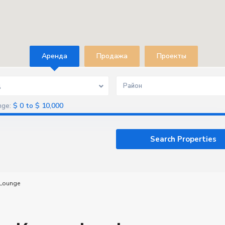
Aренда
Продажа
Проекты
д
Район
$ 0 to $ 10,000
nge:
 Lounge