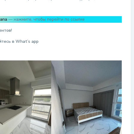
Cana
— нажмите, чтобы перейти по ссылке
ентов!
йтесь в W
hat
’
s
app