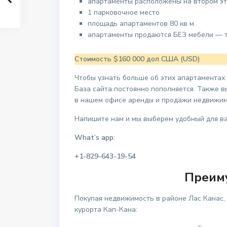
апартаменты расположены на втором э
1 парковочное место
площадь апартаментов 80 кв м
апартаменты продаются БЕЗ мебели — т
Стоимость $160 000 дол США (USD)
Чтобы узнать больше об этих апартаментах
База сайта постоянно пополняется. Также 
в нашем офисе аренды и продажи недвижим
Напишите нам и мы выберем удобный для ва
What’s app:
+1-829-643-19-54
Преим
Покупая недвижимость в районе Лас Канас,
курорта Кап-Кана: