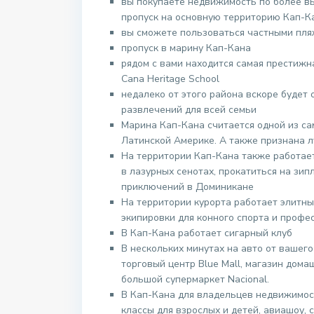
вы покупаете недвижимость по более вы
пропуск на основную территорию Кап-К
вы сможете пользоваться частными пля
пропуск в марину Кап-Кана
рядом с вами находится самая престижн
Cana Heritage School
недалеко от этого района вскоре будет
развлечений для всей семьи
Марина Кап-Кана считается одной из с
Латинской Америке. А также признана 
На территории Кап-Кана также работает
в лазурных сенотах, прокатиться на зип
приключений в Доминикане
На территории курорта работает элитны
экипировки для конного спорта и профе
В Кап-Кана работает сигарный клуб
В нескольких минутах на авто от вашег
торговый центр Blue Mall, магазин дома
большой супермаркет Nacional.
В Кап-Кана для владельцев недвижимос
классы для взрослых и детей, авиашоу,