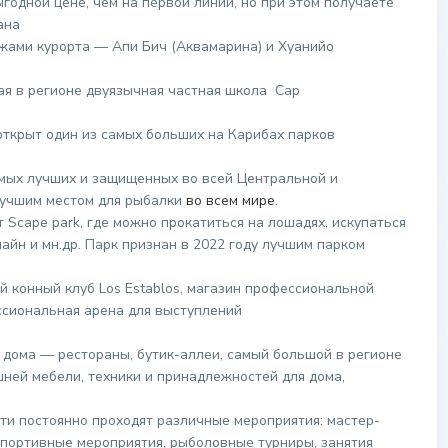
годной цене, чем на первой линии, но при этом получаете
ана
жами курорта — Апи Бич (Аквамарина) и Хуанийо
ая в регионе двуязычная частная школа Cap
 открыт один из самых больших на Карибах парков
амых лучших и защищенных во всей Центральной и
лучшим местом для рыбалки
во всем мире
.
 Scape park, где можно прокатиться на лошадях, искупаться
лайн и мн.др. Парк признан в 2022 году лучшим парком
й конный клуб Los Establos, магазин профессиональной
ссиональная арена для выступлений
о дома — рестораны, бутик-аллеи, самый большой в регионе
шней мебели, техники и принадлежностей для дома,
ти постоянно проходят различные мероприятия: мастер-
 спортивные мероприятия, рыболовные турниры, занятия