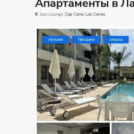
Апартаменты в Лас
Jazz Lounge,
Cap Cana
,
Las Canas
лучшее
Продано
скидка