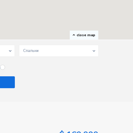
close map
Спальни