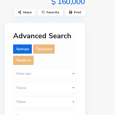
$ 160,000
Share
Favorite
Print
Advanced Search
Aренда
Продажа
Проекты
Категоря
Город
Район