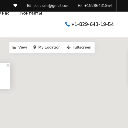
+18296431954
elina.smi@gmail.com
 нас
Контакты
+1-829-643-19-54
View
My Location
Fullscreen