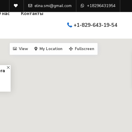
+18296431954
elina.smi@gmail.com
 нас
Контакты
+1-829-643-19-54
View
My Location
Fullscreen
era