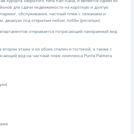
ав курорта закрытого типа Кап-Кана, и является одним из
йонов для сдачи недвижимости на короткую и долгую
й паркинг, обслуживание, частный пляж с лежаками и
н, джакузи под открытым небом, лобби (ресепшн).
 апартаментов открывается потрясающий панорамный вид
тором этаже и из обоих спален и гостиной, а также с
ясающий вид на частный пляж комплекса Punta Palmera.
узи)
таже