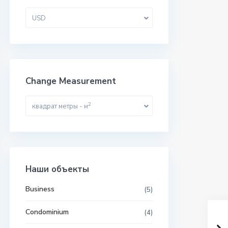
USD
Change Measurement
2
квадрат метры - м
Наши объекты
Business
(5)
Condominium
(4)