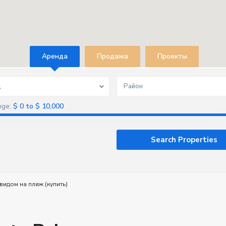
Aренда
Продажа
Проекты
д
Район
$ 0 to $ 10,000
nge:
видом на пляж (купить)