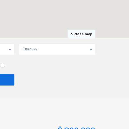
close map
Спальни