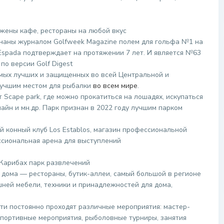
жены кафе, рестораны на любой вкус
знаны журналом Golfweek Magazine полем для гольфа №1 на
 Espada подтверждает на протяжении 7 лет. И является №63
по версии Golf Digest
амых лучших и защищенных во всей Центральной и
лучшим местом для рыбалки
во всем мире
.
 Scape park, где можно прокатиться на лошадях, искупаться
лайн и мн.др. Парк признан в 2022 году лучшим парком
й конный клуб Los Establos, магазин профессиональной
ссиональная арена для выступлений
 Карибах парк развлечений
о дома — рестораны, бутик-аллеи, самый большой в регионе
шней мебели, техники и принадлежностей для дома,
ти постоянно проходят различные мероприятия: мастер-
 спортивные мероприятия, рыболовные турниры, занятия