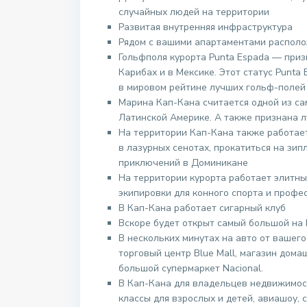
случайных людей на территории
Развитая внутренняя инфраструктура
Рядом с вашими апартаментами располо
Гольфполя курорта Punta Espada — при
Карибах и в Мексике. Этот статус Punta
в мировом рейтине лучших гольф-полей 
Марина Кап-Кана считается одной из с
Латинской Америке. А также признана 
На территории Кап-Кана также работает
в лазурных сенотах, прокатиться на зип
приключений в Доминикане
На территории курорта работает элитны
экипировки для конного спорта и профе
В Кап-Кана работает сигарный клуб
Вскоре будет открыт самый большой на
В нескольких минутах на авто от вашег
торговый центр Blue Mall, магазин дома
большой супермаркет Nacional.
В Кап-Кана для владельцев недвижимос
классы для взрослых и детей, авиашоу,