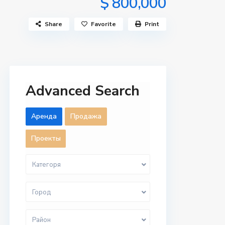
$ 800,000
Share
Favorite
Print
Advanced Search
Aренда
Продажа
Проекты
Категоря
Город
Район