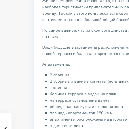
Жилой комплекс Punta Palmera входит в сост
наиболее туристически привлекательных ра
аренду. Так как у этого комплекса есть сво
зонтиками от солнца, большой общий бассей
Но самое важное, что из окон большинства
на пляж.
Ваши будущие апартаменты расположены на в
вашей террасы и балкона открывается потр
Апартаменты:
2 спальни
2 уборные и ванные комнаты (есть джак
гостиная
большая терраса с видом на пляж
на террасе установлена ванная
оборудованная кухня и столовая зона
площадь апартаментов 180 кв м
апартаменты расположены на втором э
в доме есть лифт