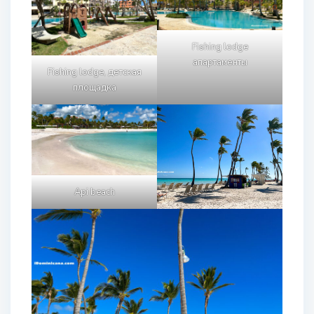
Fishing lodge
апартаменты
Fishing lodge, детская
площадка
Api beach