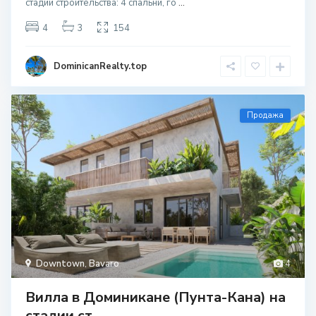
стадии строительcтва: 4 спальни, го
...
4
3
154
DominicanRealty.top
Продажа
Downtown
,
Bavaro
4
Вилла в Доминикане (Пунта-Кана) на
стадии ст...