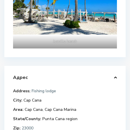
Juanillo beach
Адрес
Address:
Fishing lodge
City:
Cap Cana
Area:
Cap Cana
,
Cap Cana Marina
State/County:
Punta Cana region
Zip:
23000