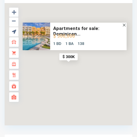
Apartments for sale:
Dominican...
$ 300,000
1 BD
1 BA
138
$ 300K