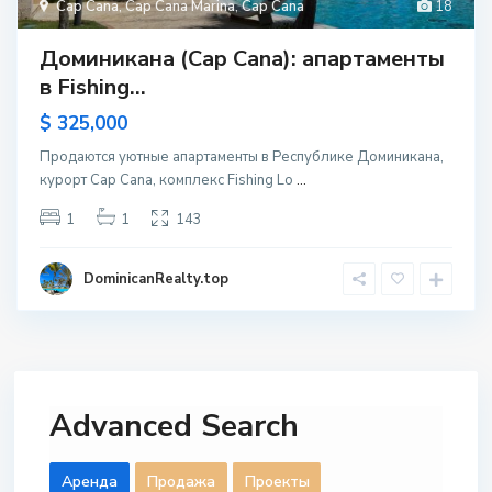
Cap Cana
,
Cap Cana Marina
,
Cap Cana
18
Доминикана (Cap Cana): апартаменты
в Fishing...
$ 325,000
Продаются уютные апартаменты в Республике Доминикана,
курорт Cap Cana, комплекс Fishing Lo
...
1
1
143
DominicanRealty.top
Advanced Search
Aренда
Продажа
Проекты