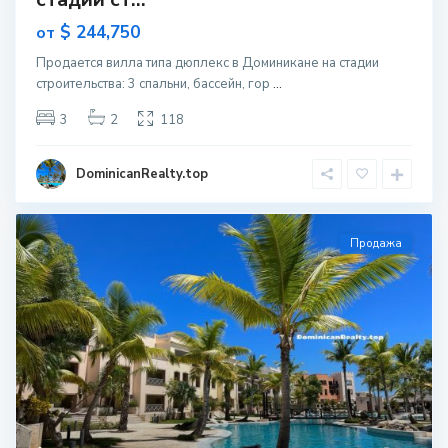
$ 244,750
от
Продается вилла типа дюплекс в Доминикане на стадии
строительcтва: 3 спальни, бассейн, гор
...
3
2
118
DominicanRealty.top
Продажа