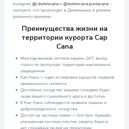
Instagram
@i.dominicana
и
@dominicana.puntacana
–
смотрите, что происходит в Доминикане в режиме
реального времени.
Преимущества жизни на
территории курорта Cap
Cana
Многоуровневая система охраны 24/7, вьезд
строго по пропускам, территория максимально
защищенная
Кап-Кана — один из мировых курортов-лидеров
премиального сегмента
Достойное соседство: вашими соседями будут
люди вашего социального круга и достатка
В Кап-Кана соблюдаются правила тишины и
добропорядочного соседства
Доступ на частные пляжи — Апи Бич, Хуанийо,
улучшенная система очистки, защиты берега,
нет случайных людей на территории