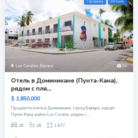
Продажа
Лучшее
Los Corales
,
Bavaro
16
Отель в Доминикане (Пунта-Кана),
рядом с пля...
$ 1,850,000
Продается отель в Доминикане, город Баваро, курорт
Пунта-Кана, район Los Corales, рядом с
...
28
28
1.677