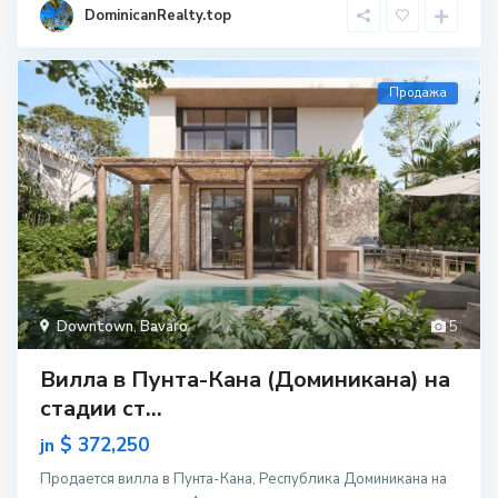
DominicanRealty.top
Продажа
Downtown
,
Bavaro
5
Вилла в Пунта-Кана (Доминикана) на
стадии ст...
$ 372,250
jn
Продается вилла в Пунта-Кана, Республика Доминикана на