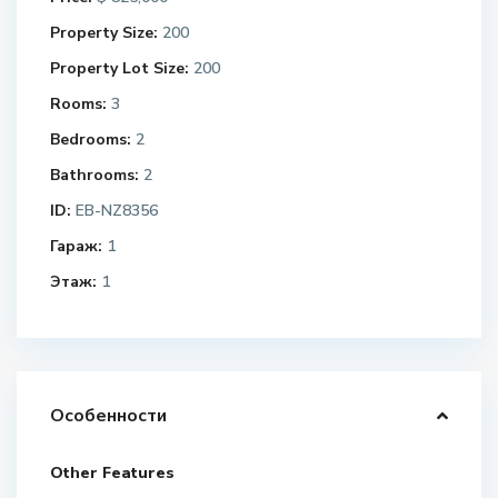
Api beach
Cap Cana (Кап-Кана)
Api beach
Адрес