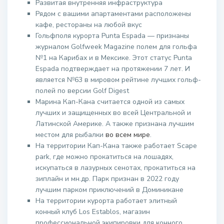
Развитая внутренняя инфраструктура
Рядом с вашими апартаментами расположены
кафе, рестораны на любой вкус
Гольфполя курорта Punta Espada — признаны
журналом Golfweek Magazine полем для гольфа
№1 на Карибах и в Мексике. Этот статус Punta
Espada подтверждает на протяжении 7 лет. И
является №63 в мировом рейтине лучших гольф-
полей по версии Golf Digest
Марина Кап-Кана считается одной из самых
лучших и защищенных во всей Центральной и
Латинской Америке. А также признана лучшим
местом для рыбалки
во всем мире
.
На территории Кап-Кана также работает Scape
park, где можно прокатиться на лошадях,
искупаться в лазурных сенотах, прокатиться на
зиплайн и мн.др. Парк признан в 2022 году
лучшим парком приключений в Доминикане
На территории курорта работает элитный
конный клуб Los Establos, магазин
профессиональной экипировки для конного