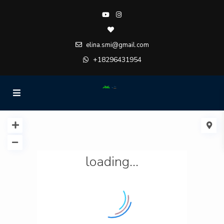
elina.smi@gmail.com
+18296431954
loading...