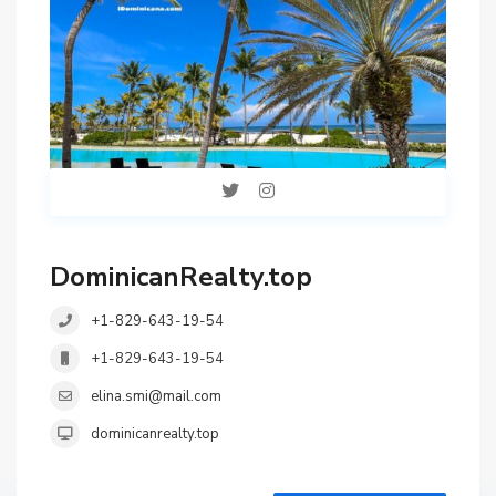
Спортзал
Стиральная машина
теннисный корт
Терраса
Эксклюзив
Map