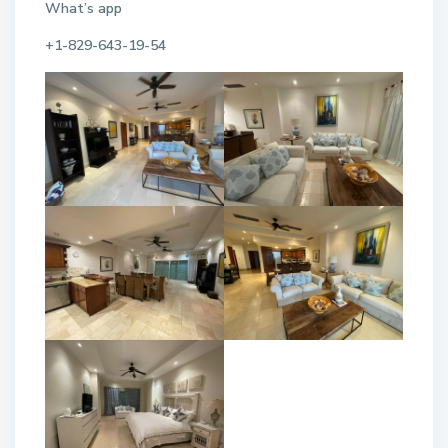
W
hat
’
s
app
+1-829-643-19-54