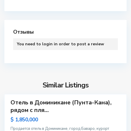
DominicanRealty.top
+1-829-643-19-54
+1-829-643-19-54
elina.smi@mail.com
dominicanrealty.top
Contact Me
Schedule a showing?