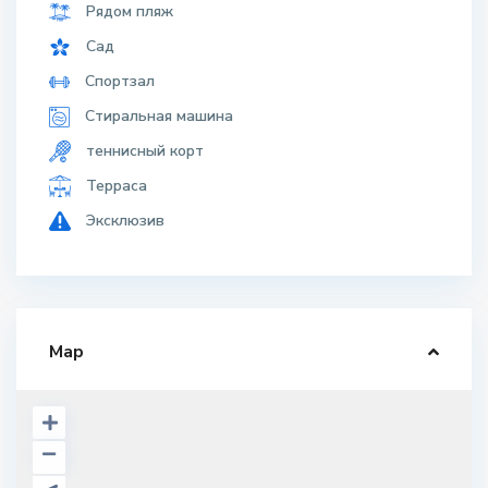
Rooms:
3
Bedrooms:
2
Bathrooms:
2
ID:
EB-NZ8356
Гараж:
1
Этаж:
1
Особенности
Other Features
TV
Бассейн