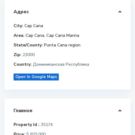
Api beach (Aquamarina)