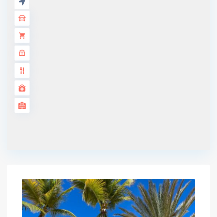
Вид на воду
Гараж
Джакузи
Задний двор
Кондиционер
Лифт
Марина
Мебель
Оборудованная кухня
охрана 24/7
Паркинг
Плита
Рядом пляж
Сад