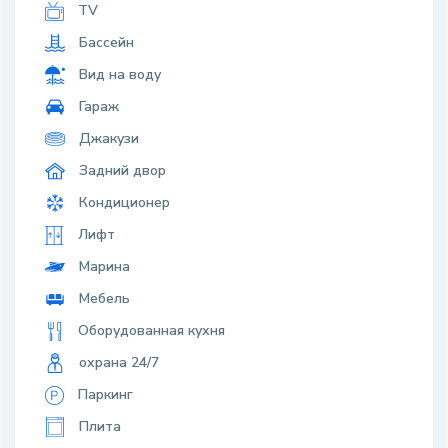
City:
Cap Cana
Area:
Cap Cana
,
Cap Cana Marina
State/County:
Punta Cana region
Zip:
23000
Country:
Доминиканская Республика
Open In Google Maps
Главное
Property Id :
35174
Price:
$ 825,000
Property Size:
200
Property Lot Size:
200