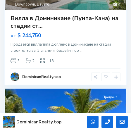
DominicanRealty.top
Продажа
Downtown
,
Bavaro
5
Вилла в Пунта-Кана (Доминикана) на
стадии ст...
DominicanRealty.top
$ 372,250
jn