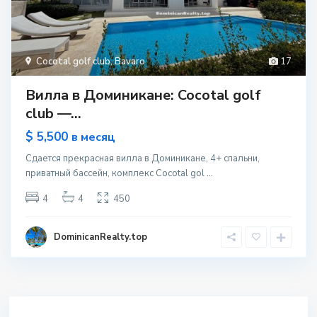
Cocotal golf club
,
Bavaro
17
Вилла в Доминикане: Cocotal golf
club —...
$ 5,500
в месяц
Сдается прекрасная вилла в Доминикане, 4+ спальни,
приватный бассейн, комплекс Cocotal gol
...
4
4
450
DominicanRealty.top