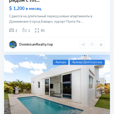
рядом с пл...
$ 1,200
в месяц
Сдаются на длительный период новые апартаменты в
Доминикане (город Баваро, курорт Пунта-Ка
...
2
2
85
DominicanRealty.top
Aренда
Аренда Долгосрочно