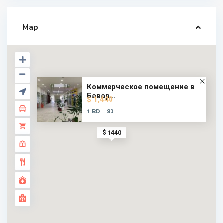
Map
Коммерческое помещение в
Бавар...
$ 1,440
1 BD
80
$ 1440