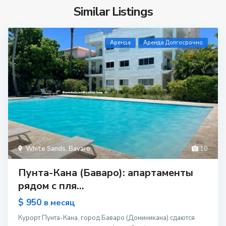
Similar Listings
Aренда
Аренда Долгосрочно
White Sands
,
Bavaro
10
Пунта-Кана (Баваро): апартаменты
рядом с пля...
$ 950
в месяц
Курорт Пунта-Кана, город Баваро (Доминикана) сдаются