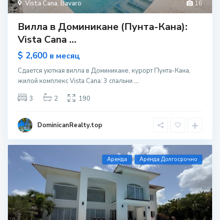
Vista Cana
,
Bavaro
16
Вилла в Доминикане (Пунта-Кана):
Vista Cana ...
$ 2,600
в месяц
Сдается уютная вилла в Доминикане, курорт Пунта-Кана,
жилой комплекс Vista Cana: 3 спальни
...
3
2
190
DominicanRealty.top
Aренда
Аренда Долгосрочно