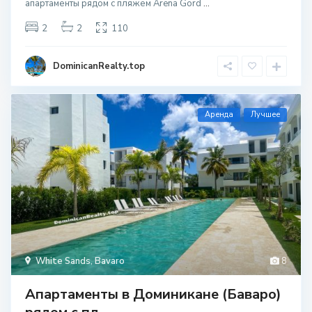
апартаменты рядом с пляжем Arena Gord
...
2
2
110
DominicanRealty.top
Aренда
Лучшее
White Sands
,
Bavaro
8
Апартаменты в Доминикане (Баваро)