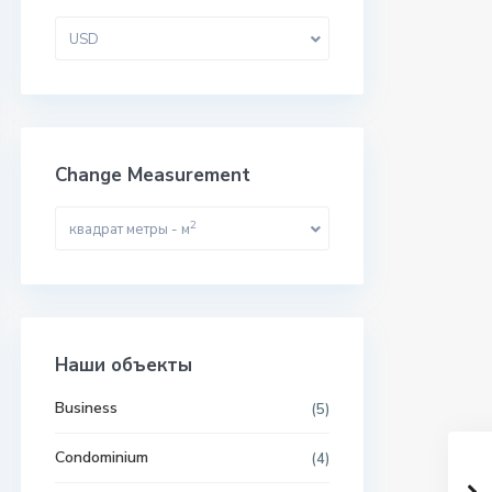
USD
Change Measurement
2
квадрат метры - м
Наши объекты
Business
(5)
Condominium
(4)