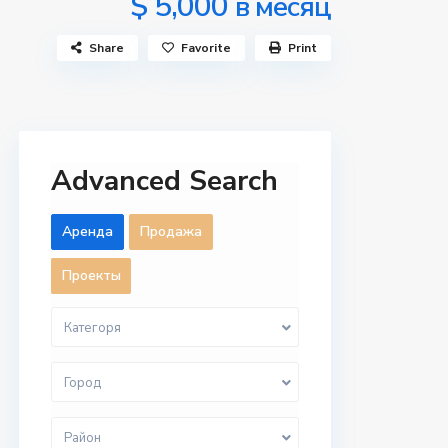
$ 5,000
в месяц
Share
Favorite
Print
Advanced Search
Aренда
Продажа
Проекты
Категоря
Город
Район