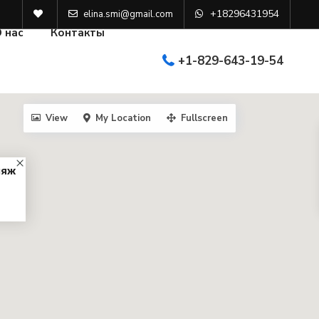
+18296431954
elina.smi@gmail.com
 нас
Контакты
+1-829-643-19-54
View
My Location
Fullscreen
ляж