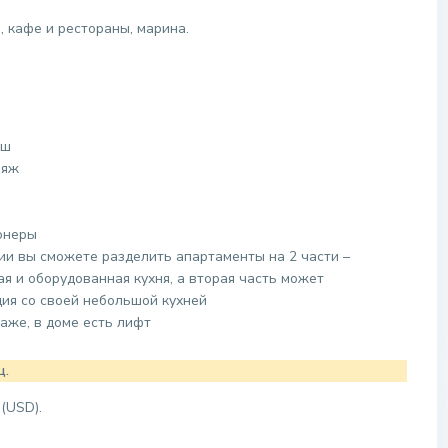
 кафе и рестораны, марина.
уш
ляж
онеры
нии вы сможете разделить апартаменты на 2 части –
я и оборудованная кухня, а вторая часть может
ия со своей небольшой кухней
аже, в доме есть лифт
ц.
(USD).