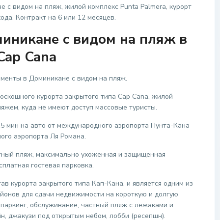
 с видом на пляж, жилой комплекс Punta Palmera, курорт
входа. Контракт на 6 или 12 месяцев.
иникане с видом на пляж в
Cap Cana
аменты в Доминикане с видом на пляж.
скошного курорта закрытого типа Cap Cana, жилой
ляжем, куда не имеют доступ массовые туристы.
5 мин на авто от международного аэропорта Пунта-Кана
ого аэропорта Ля Романа.
стный пляж, максимально ухоженная и защищенная
сплатная гостевая парковка.
ав курорта закрытого типа Кап-Кана, и является одним из
йонов для сдачи недвижимости на короткую и долгую
й паркинг, обслуживание, частный пляж с лежаками и
н, джакузи под открытым небом, лобби (ресепшн).