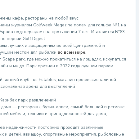
жены кафе, рестораны на любой вкус
знаны журналом Golfweek Magazine полем для гольфа №1 на
 Espada подтверждает на протяжении 7 лет. И является №63
по версии Golf Digest
амых лучших и защищенных во всей Центральной и
лучшим местом для рыбалки
во всем мире
.
 Scape park, где можно прокатиться на лошадях, искупаться
лайн и мн.др. Парк признан в 2022 году лучшим парком
й конный клуб Los Establos, магазин профессиональной
ссиональная арена для выступлений
 Карибах парк развлечений
о дома — рестораны, бутик-аллеи, самый большой в регионе
шней мебели, техники и принадлежностей для дома,
цев недвижимости постоянно проходят различные
ых и детей, авиашоу, спортивные мероприятия, рыболовные