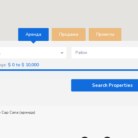
Aренда
Продажа
Проекты
д
Район
$ 0 to $ 10,000
nge:
 Cap Cana (аренда)