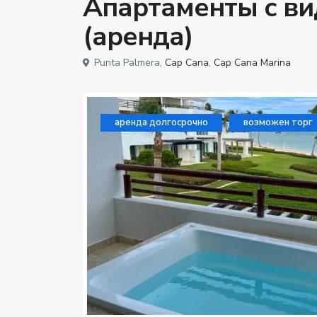
Апартаменты с ви
(аренда)
Punta Palmera,
Cap Cana
,
Cap Cana Marina
аренда долгосрочно
возможен торг