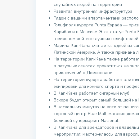
случайных людей на территории
Развитая внутренняя инфраструктура
Рядом с вашими апартаментами располо
Гольфполя курорта Punta Espada — при
Карибах и в Мексике. Этот статус Punta
в мировом рейтине лучших гольф-полей 
Марина Кап-Кана считается одной из с
Латинской Америке. А также признана 
На территории Кап-Кана также работает
в лазурных сенотах, прокатиться на зип
приключений в Доминикане
На территории курорта работает элитны
экипировки для конного спорта и профе
В Кап-Кана работает сигарный клуб
Вскоре будет открыт самый большой на
В нескольких минутах на авто от вашег
торговый центр Blue Mall, магазин дома
большой супермаркет Nacional.
В Кап-Кана для арендаторов и владель
мероприятия: мастер-классы для взросл