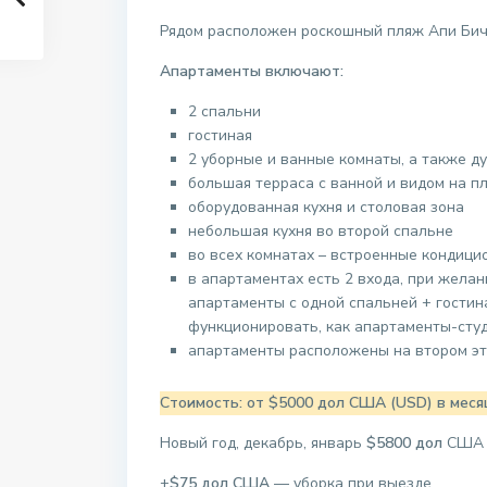
Рядом расположен роскошный пляж Апи Бич,
Апартаменты включают:
2 спальни
гостиная
2 уборные и ванные комнаты, а также д
большая терраса с ванной и видом на п
оборудованная кухня и столовая зона
небольшая кухня во второй спальне
во всех комнатах – встроенные кондици
в апартаментах есть 2 входа, при жела
апартаменты с одной спальней + гостина
функционировать, как апартаменты-студ
апартаменты расположены на втором эт
Стоимость: от $5000 дол США (USD) в меся
Новый год, декабрь, январь
$5800 дол
США 
+
$75 дол США
— уборка при выезде.