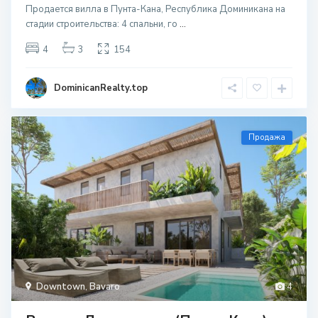
Продается вилла в Пунта-Кана, Республика Доминикана на
стадии строительcтва: 4 спальни, го
...
4
3
154
DominicanRealty.top
Продажа
Downtown
,
Bavaro
4