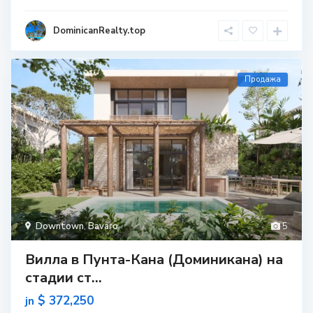
DominicanRealty.top
Продажа
Downtown
,
Bavaro
5
Вилла в Пунта-Кана (Доминикана) на
стадии ст...
$ 372,250
jn