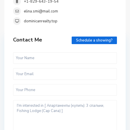
+1-829-643-19-54
elina.smi@mail.com
dominicanrealty.top
Contact Me
Schedule a showing?