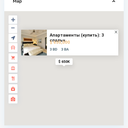
Map
Апартаменты (купить): 3
спальн...
$ 650,000
3 BD
3 BA
$ 650K