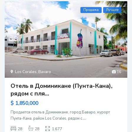
Продажа
Лучшее
Los Corales
,
Bavaro
16
Отель в Доминикане (Пунта-Кана),
рядом с пля...
$ 1,850,000
Продается отель в Доминикане, город Баваро, курорт
Пунта-Кана, район Los Corales, рядом с
...
28
28
1.677