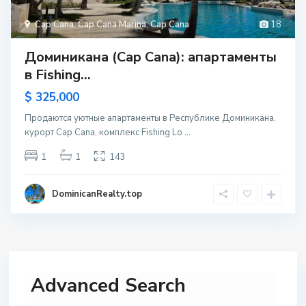
Cap Cana
,
Cap Cana Marina
,
Cap Cana
18
Доминикана (Cap Cana): апартаменты
в Fishing...
$ 325,000
Продаются уютные апартаменты в Республике Доминикана,
курорт Cap Cana, комплекс Fishing Lo
...
1
1
143
DominicanRealty.top
Advanced Search