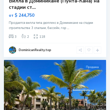
Вилла в Доминикане (Пунта-Кана) на
стадии ст...
$ 244,750
от
Продается вилла типа дюплекс в Доминикане на стадии
строительcтва: 3 спальни, бассейн, гор
...
3
2
118
DominicanRealty.top
Продажа