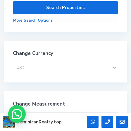
More Search Options
Change Currency
USD
Change Measurement
2
квадрат метры - м
DominicanRealty.top