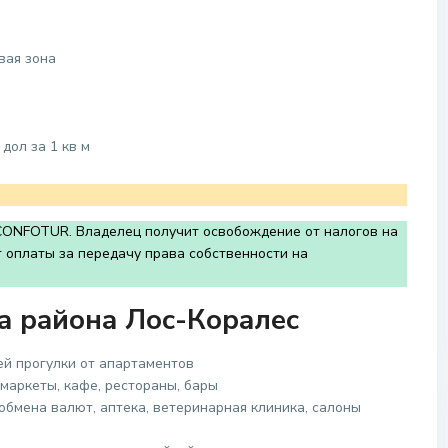
вая зона
дол за 1 кв м
CONFOTUR. Владелец получит освобождение от налогов на
 оплаты за передачу права собственности на
 района Лос-Коралес
ей прогулки от апартаментов
маркеты, кафе, рестораны, бары
обмена валют, аптека, ветеринарная клиника, салоны