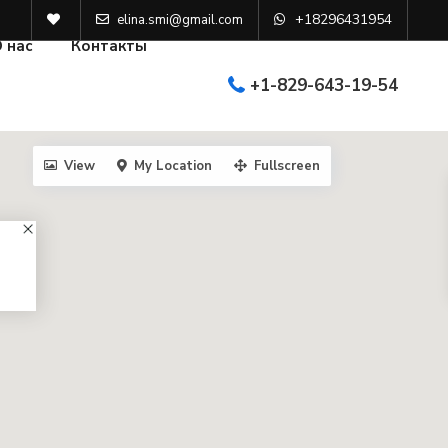
+18296431954
elina.smi@gmail.com
 нас
Контакты
+1-829-643-19-54
View
My Location
Fullscreen
-