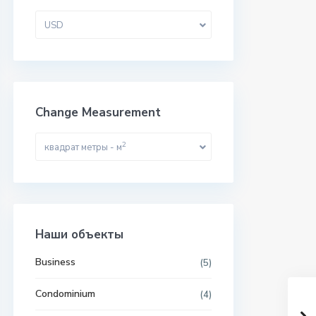
USD
Change Measurement
2
квадрат метры - м
Наши объекты
Business
(5)
Condominium
(4)