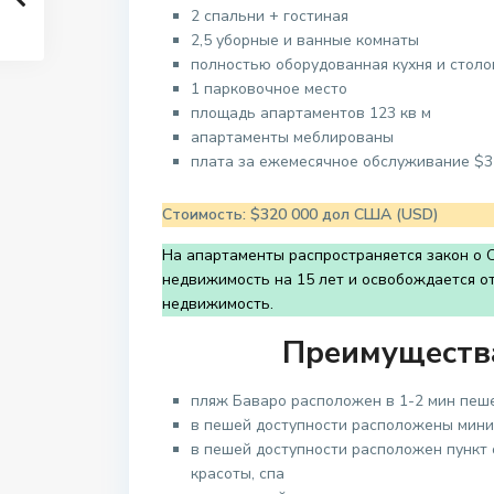
2 спальни + гостиная
2,5 уборные и ванные комнаты
полностью оборудованная кухня и столо
1 парковочное место
площадь апартаментов 123 кв м
апартаменты меблированы
плата за ежемесячное обслуживание $3 
Стоимость: $320 000 дол США (USD)
На апартаменты распространяется закон о 
недвижимость на 15 лет и освобождается от
недвижимость.
Преимущества
пляж Баваро расположен в 1-2 мин пеш
в пешей доступности расположены мини
в пешей доступности расположен пункт 
красоты, спа