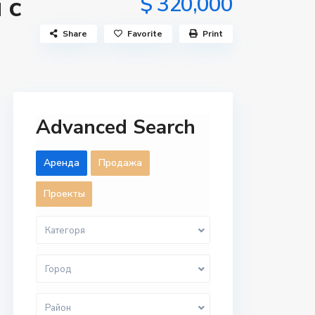
 с
$ 320,000
Share
Favorite
Print
Advanced Search
Aренда
Продажа
Проекты
Категоря
Город
Район