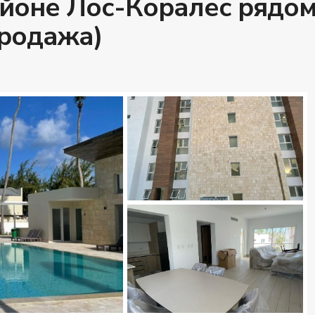
йоне Лос-Коралес рядом
продажа)