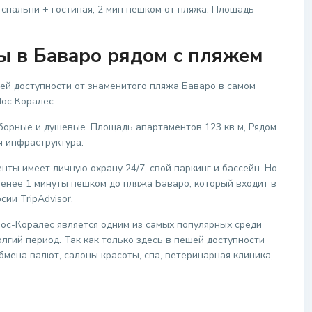
 спальни + гостиная, 2 мин пешком от пляжа. Площадь
ы в Баваро рядом с пляжем
й доступности от знаменитого пляжа Баваро в самом
ос Коралес.
уборные и душевые. Площадь апартаментов 123 кв м, Рядом
я инфраструктура.
ты имеет личную охрану 24/7, свой паркинг и бассейн. Но
менее 1 минуты пешком до пляжа Баваро, который входит в
ии TripAdvisor.
Лос-Коралес является одним из самых популярных среди
олгий период. Так как только здесь в пешей доступности
бмена валют, салоны красоты, спа, ветеринарная клиника,