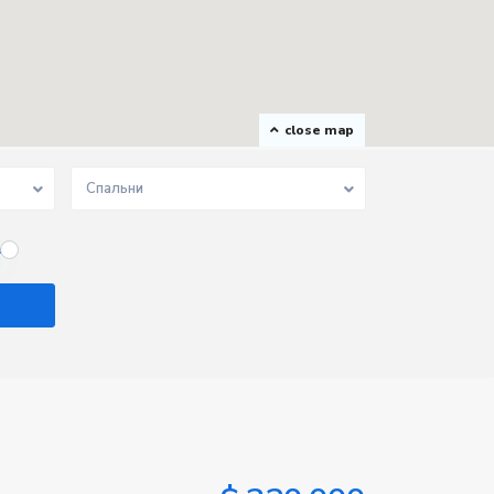
close map
Спальни