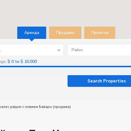
Aренда
Продажа
Проекты
д
Район
$ 0 to $ 10,000
nge:
ралес рядом с пляжем Баваро (продажа)