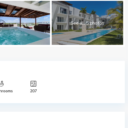
See all 5 photos
hrooms
207