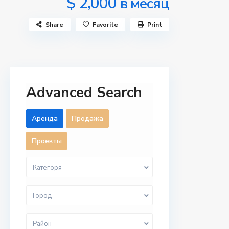
$ 2,000
в месяц
Share
Favorite
Print
Advanced Search
Aренда
Продажа
Проекты
Категоря
Город
Район