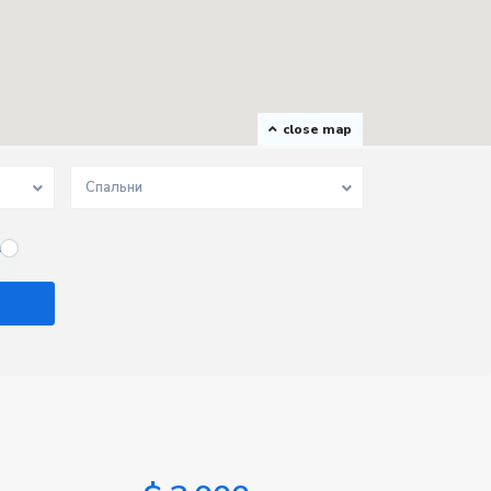
close map
Спальни