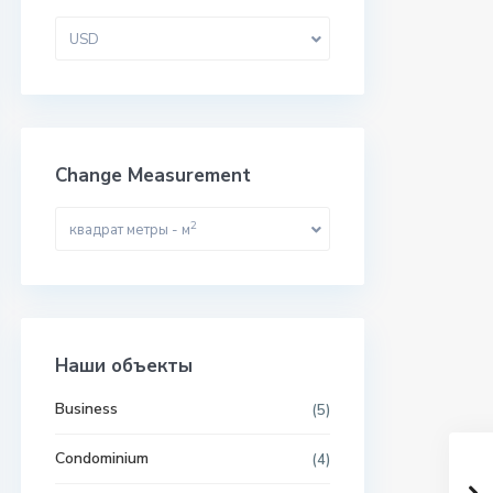
USD
Change Measurement
2
квадрат метры - м
Наши объекты
Business
(5)
Condominium
(4)