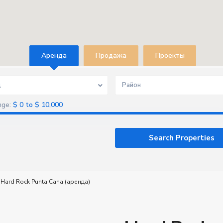
Aренда
Продажа
Проекты
д
Район
$ 0 to $ 10,000
nge:
, Hard Rock Punta Cana (аренда)