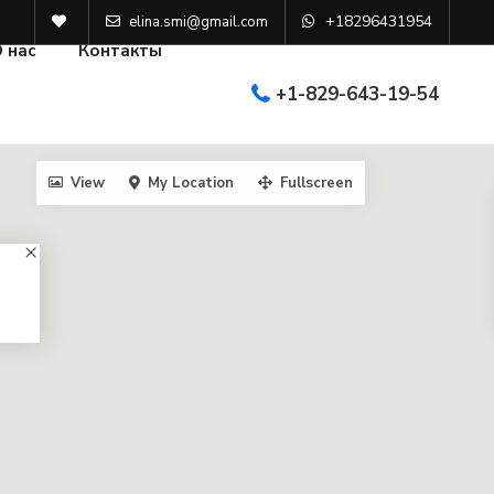
+18296431954
elina.smi@gmail.com
 нас
Контакты
+1-829-643-19-54
View
My Location
Fullscreen