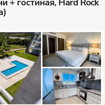
и + гостиная, Hard Rock
а)