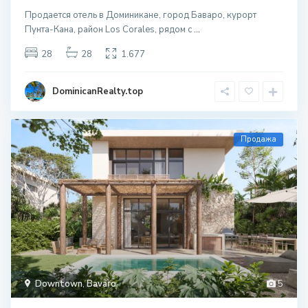
Продается отель в Доминикане, город Баваро, курорт
Пунта-Кана, район Los Corales, рядом с
...
28
28
1.677
DominicanRealty.top
Продажа
Downtown
,
Bavaro
5