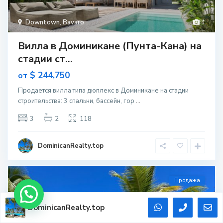
Downtown
,
Bavaro
4
Вилла в Доминикане (Пунта-Кана) на
стадии ст...
$ 244,750
от
Продается вилла типа дюплекс в Доминикане на стадии
строительcтва: 3 спальни, бассейн, гор
...
3
2
118
DominicanRealty.top
Продажа
DominicanRealty.top