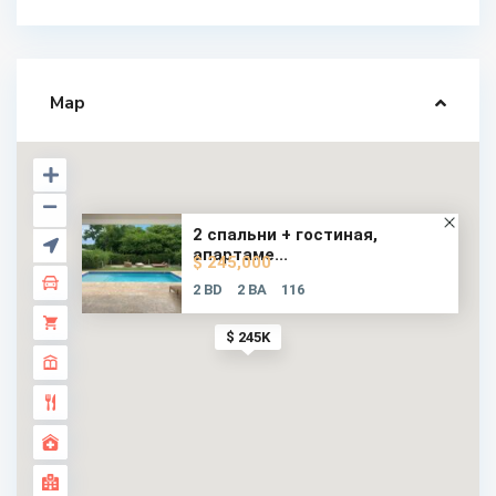
Map
2 спальни + гостиная,
апартаме...
$ 245,000
2 BD
2 BA
116
$ 245K