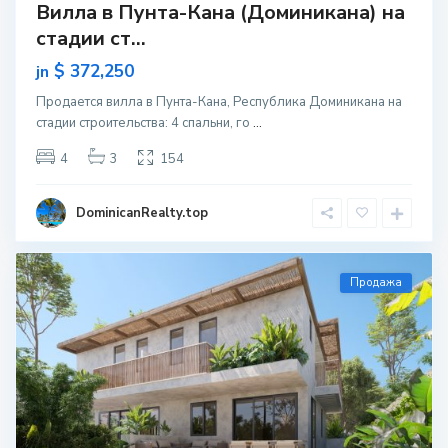
Вилла в Пунта-Кана (Доминикана) на
стадии ст...
$ 372,250
jn
Продается вилла в Пунта-Кана, Республика Доминикана на
стадии строительcтва: 4 спальни, го
...
4
3
154
DominicanRealty.top
Продажа