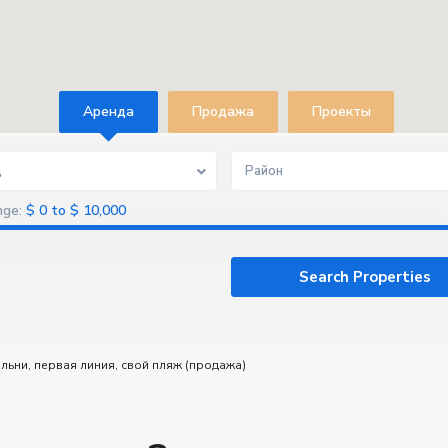
Aренда
Продажа
Проекты
д
Район
$ 0 to $ 10,000
nge:
льни, первая линия, свой пляж (продажа)