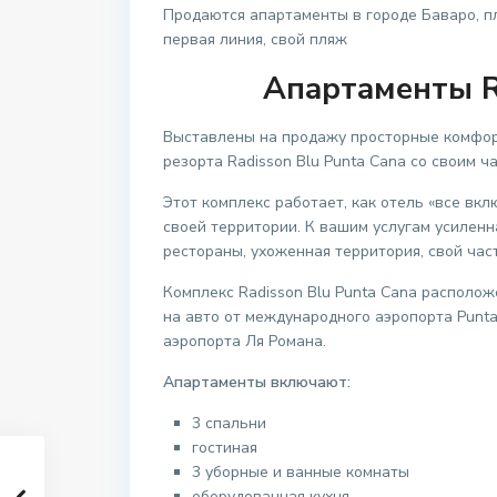
Продаются апартаменты в городе Баваро, пл
первая линия, свой пляж
Апартаменты R
Выставлены на продажу просторные комфо
резорта Radisson Blu Punta Cana со своим ч
Этот комплекс работает, как отель «все вк
своей территории. К вашим услугам усиленн
рестораны, ухоженная территория, свой час
Комплекс Radisson Blu Punta Cana располож
на авто от международного аэропорта Punta
аэропорта Ля Романа.
Апартаменты включают:
3 спальни
гостиная
3 уборные и ванные комнаты
оборудованная кухня