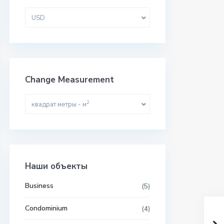
USD
Change Measurement
2
квадрат метры - м
Наши объекты
Business
(5)
Condominium
(4)