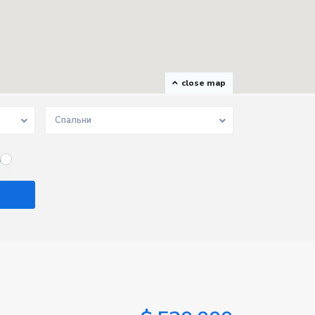
close map
Спальни