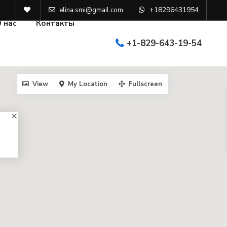
+18296431954
elina.smi@gmail.com
 нас
Контакты
+1-829-643-19-54
View
My Location
Fullscreen