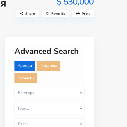
ая
$ 530,000
Share
Favorite
Print
Advanced Search
Aренда
Продажа
Проекты
Категоря
Город
Район