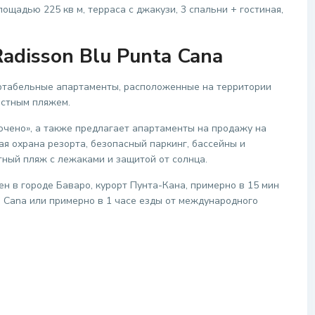
ощадью 225 кв м, терраса с джакузи, 3 спальни + гостиная,
adisson Blu Punta Cana
ртабельные апартаменты, расположенные на территории
астным пляжем.
лючено», а также предлагает апартаменты на продажу на
ая охрана резорта, безопасный паркинг, бассейны и
тный пляж с лежаками и защитой от солнца.
ен в городе Баваро, курорт Пунта-Кана, примерно в 15 мин
 Cana или примерно в 1 часе езды от международного