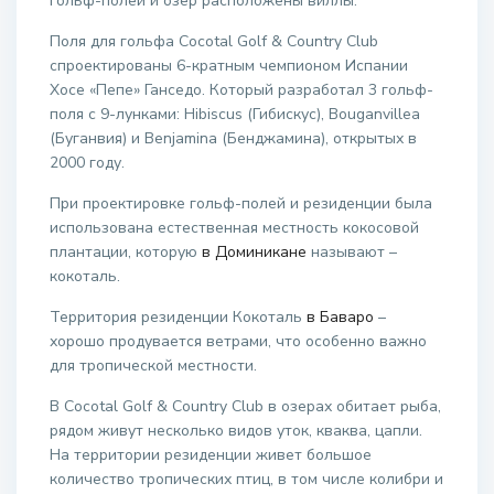
гольф-полей и озер расположены виллы.
Поля для гольфа Cocotal Golf & Country Club
спроектированы 6-кратным чемпионом Испании
Хосе «Пепе» Ганседо. Который разработал 3 гольф-
поля с 9-лунками: Hibiscus (Гибискус), Bouganvillea
(Буганвия) и Benjamina (Бенджамина), открытых в
2000 году.
При проектировке гольф-полей и резиденции была
использована естественная местность кокосовой
плантации, которую
в Доминикане
называют –
кокоталь.
Территория резиденции Кокоталь
в Баваро
–
хорошо продувается ветрами, что особенно важно
для тропической местности.
В Cocotal Golf & Country Club в озерах обитает рыба,
рядом живут несколько видов уток, кваква, цапли.
На территории резиденции живет большое
количество тропических птиц, в том числе колибри и