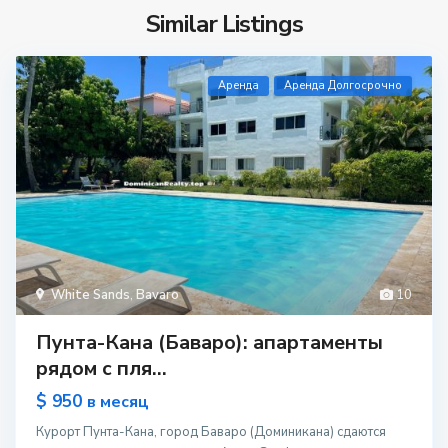
Similar Listings
Aренда
Аренда Долгосрочно
White Sands
,
Bavaro
10
Пунта-Кана (Баваро): апартаменты
рядом с пля...
$ 950
в месяц
Курорт Пунта-Кана, город Баваро (Доминикана) сдаются