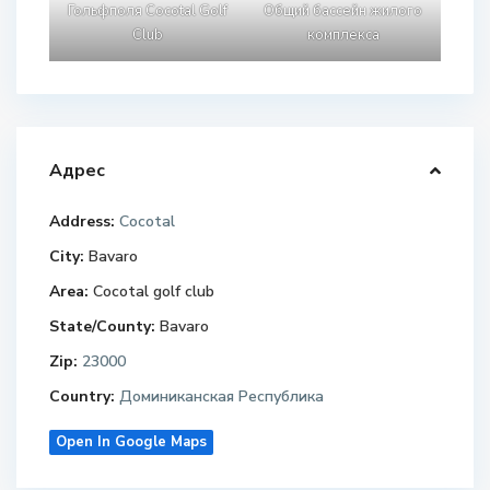
Гольфполя Cocotal Golf
Общий бассейн жилого
Club
комплекса
Адрес
Address:
Cocotal
City:
Bavaro
Area:
Cocotal golf club
State/County:
Bavaro
Zip:
23000
Country:
Доминиканская Республика
Open In Google Maps