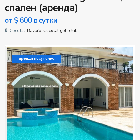
спален (аренда)
от
$ 600
в сутки
Cocotal,
Bavaro
,
Cocotal golf club
аренда посуточно