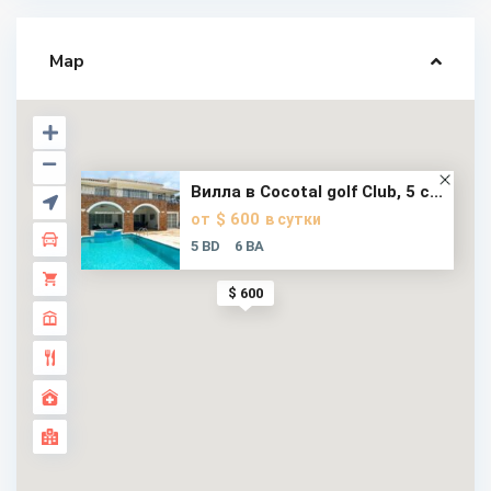
Map
Вилла в Cocotal golf Club, 5 с...
$ 600
от
в сутки
5 BD
6 BA
$ 600