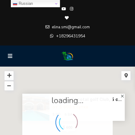
Russian
elina.smi@gmail.com
+18296431954
loading...
Вилла в Cocotal golf Club, 5 с...
$ 600
от
в сутки
5 BD
6 BA
$ 600