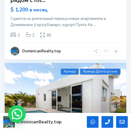
рядом с пл...
$ 1,200
в месяц
Сдаются на длительный период новые апартаменты в
Доминикане (город Баваро, курорт Пунта-Ка
...
2
2
85
DominicanRealty.top
Aренда
Аренда Долгосрочно
DominicanRealty.top