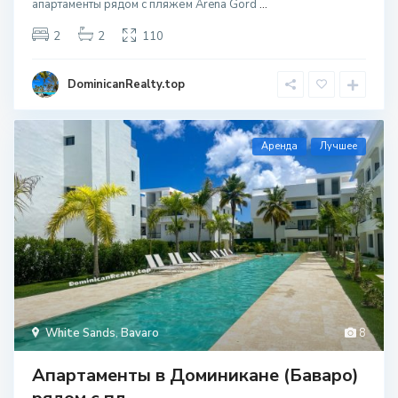
апартаменты рядом с пляжем Arena Gord
...
2
2
110
DominicanRealty.top
Aренда
Лучшее
White Sands
,
Bavaro
8
Апартаменты в Доминикане (Баваро)