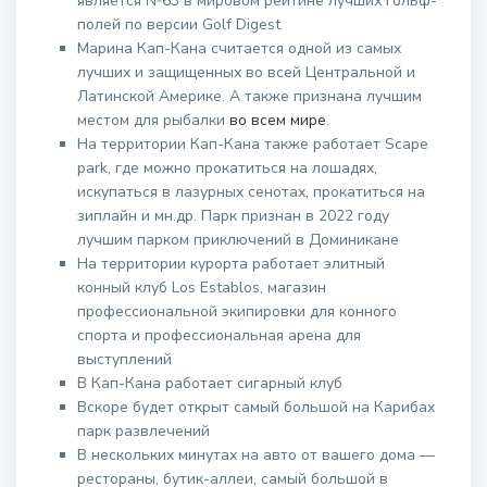
является №63 в мировом рейтине лучших гольф-
полей по версии Golf Digest
Марина Кап-Кана считается одной из самых
лучших и защищенных во всей Центральной и
Латинской Америке. А также признана лучшим
местом для рыбалки
во всем мире
.
На территории Кап-Кана также работает Scape
park, где можно прокатиться на лошадях,
искупаться в лазурных сенотах, прокатиться на
зиплайн и мн.др. Парк признан в 2022 году
лучшим парком приключений в Доминикане
На территории курорта работает элитный
конный клуб Los Establos, магазин
профессиональной экипировки для конного
спорта и профессиональная арена для
выступлений
В Кап-Кана работает сигарный клуб
Вскоре будет открыт самый большой на Карибах
парк развлечений
В нескольких минутах на авто от вашего дома —
рестораны, бутик-аллеи, самый большой в