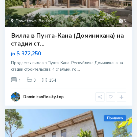
Downtown
,
Bavaro
5
Вилла в Пунта-Кана (Доминикана) на
стадии ст...
$ 372,250
jn
Продается вилла в Пунта-Кана, Республика Доминикана на
стадии строительcтва: 4 спальни, го
...
4
3
154
DominicanRealty.top
Продажа