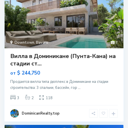
Downtown
,
Bavaro
4
Вилла в Доминикане (Пунта-Кана) на
стадии ст...
$ 244,750
от
Продается вилла типа дюплекс в Доминикане на стадии
строительcтва: 3 спальни, бассейн, гор
...
3
2
118
DominicanRealty.top