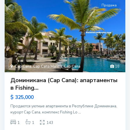
Продажа
Cap Cana
,
Cap Cana Marina
,
Cap Cana
18
Доминикана (Cap Cana): апартаменты
в Fishing...
$ 325,000
Продаются уютные апартаменты в Республике Доминикана,
курорт Cap Cana, комплекс Fishing Lo
...
1
1
143