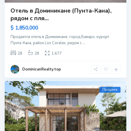
Отель в Доминикане (Пунта-Кана),
рядом с пля...
$ 1,850,000
Продается отель в Доминикане, город Баваро, курорт
Пунта-Кана, район Los Corales, рядом с
...
28
28
1.677
DominicanRealty.top
Продажа