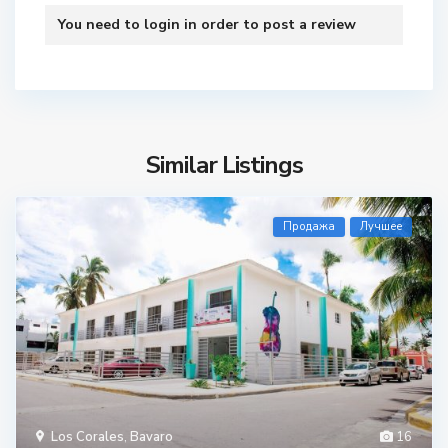
You need to
login
in order to post a review
Similar Listings
Продажа
Лучшее
Los Corales
,
Bavaro
16