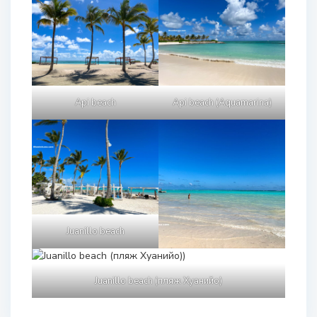
Api beach
Api beach (Aquamarina)
Juanillo beach
Juanillo beach (пляж Хуанийо)