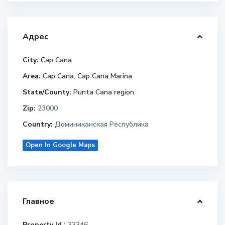
Адрес
City:
Cap Cana
Area:
Cap Cana
,
Cap Cana Marina
State/County:
Punta Cana region
Zip:
23000
Country:
Доминиканская Республика
Open In Google Maps
Главное
Property Id :
33346