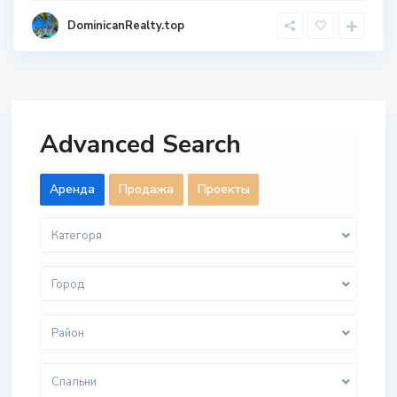
DominicanRealty.top
Advanced Search
Aренда
Продажа
Проекты
Категоря
Город
Район
Спальни