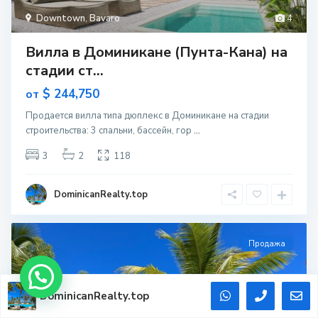
Downtown
,
Bavaro
4
Вилла в Доминикане (Пунта-Кана) на
стадии ст...
$ 244,750
от
Продается вилла типа дюплекс в Доминикане на стадии
строительcтва: 3 спальни, бассейн, гор
...
3
2
118
DominicanRealty.top
Продажа
DominicanRealty.top