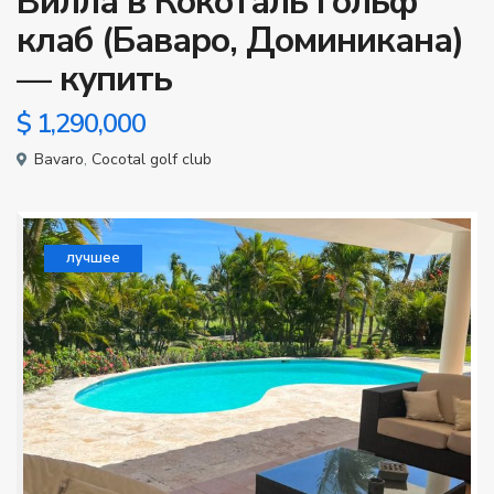
Вилла в Кокоталь гольф
клаб (Баваро, Доминикана)
— купить
$ 1,290,000
Bavaro
,
Cocotal golf club
лучшее