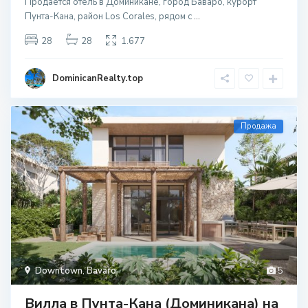
Продается отель в Доминикане, город Баваро, курорт
Пунта-Кана, район Los Corales, рядом с
...
28
28
1.677
DominicanRealty.top
Продажа
Downtown
,
Bavaro
5
Вилла в Пунта-Кана (Доминикана) на