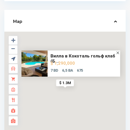
Map
Вилла в Кокоталь гольф клаб
(Б...
$ 1,290,000
7 BD
6,5 BA
675
$ 1.3M