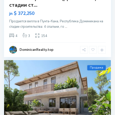
стадии ст...
$ 372,250
jn
Продается вилла в Пунта-Кана, Республика Доминикана на
стадии строительcтва: 4 спальни, го
...
4
3
154
DominicanRealty.top
Продажа